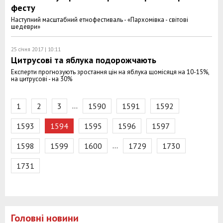
фесту
Наступний масштабний етнофестиваль - «Пархомівка - світові
шедеври»
25 січня 2017 | 10:11
Цитрусові та яблука подорожчають
Експерти прогнозують зростання цін на яблука щомісяця на 10-15%,
на цитрусові - на 30%
…
1
2
3
1590
1591
1592
1593
1594
1595
1596
1597
…
1598
1599
1600
1729
1730
1731
Головні новини