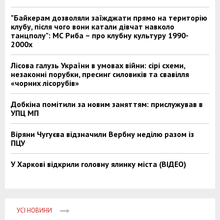
"Байкерам дозволяли заїжджати прямо на територію
клубу, після чого вони катали дівчат навколо
танцполу": МС Риба – про клубну культуру 1990-
2000х
Лісова галузь України в умовах війни: сірі схеми,
незаконні порубки, пресинг силовиків та свавілля
«чорних лісорубів»
Добкіна помітили за новим заняттям: прислужував в
УПЦ МП
Віряни Чугуєва відзначили Вербну неділю разом із
ПЦУ
У Харкові відкрили головну ялинку міста (ВІДЕО)
УСІ НОВИНИ