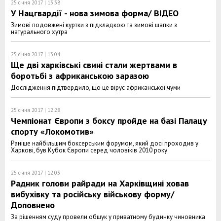
25 січня 2017 | 13:38
У Нацгвардії - нова зимова форма/ ВІДЕО
Зимові подовжені куртки з підкладкою та зимові шапки з
натурального хутра
25 січня 2017 | 13:04
Ще дві харківські свині стали жертвами в
боротьбі з африканською заразою
Дослідження підтвердило, що це вірус африканської чуми
25 січня 2017 | 12:28
Чемпіонат Європи з боксу пройде на базі Палацу
спорту «Локомотив»
Раніше найбільшим боксерським форумом, який досі проходив у
Харкові, був Кубок Європи серед чоловіків 2010 року
25 січня 2017 | 12:03
Радник голови райради на Харківщині ховав
вибухівку та російську військову форму/
Доповнено
За рішенням суду провели обшук у приватному будинку чиновника