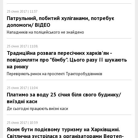
25 січня 2017 | 11:37
Патрульний, побитий хуліганами, потребує
допомоги/ ВІДЕО
Нападників на поліцейського не знайдено
25 січня 2017 | 11:08
Традиційна розвага пересічних харків'ян -
повідомляти про "бімбу". Цього разу її шукають
на ринку
Перевіряють ринок на проспекті Тракторобудівників
25 січня 2017 | 11:04
Платимо за воду 25 січня біля свого будинку/
виїздні каси
Де сьогодні працюють виїзні каси
25 січня 2017 | 10:39
Яким бути подієвому туризму на Харківщині.
Світлична зустрілася з організаторами Вертеп-