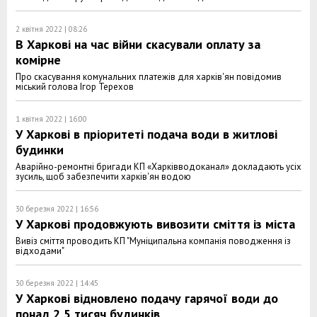
2 квітня 2022 | 08:26
В Харкові на час війни скасували оплату за
комірне
Про скасування комунальних платежів для харків'ян повідомив
міський голова Ігор Терехов
1 квітня 2022 | 16:00
У Харкові в пріоритеті подача води в житлові
будинки
Аварійно-ремонтні бригади КП «Харківводоканал» докладають усіх
зусиль, щоб забезпечити харків'ян водою
30 березня 2022 | 16:56
У Харкові продовжують вивозити сміття із міста
Вивіз сміття проводить КП "Муніципальна компанія поводження із
відходами"
30 березня 2022 | 14:45
У Харкові відновлено подачу гарячої води до
понад 2,5 тисяч будинків