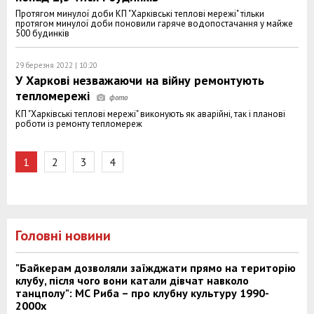
Протягом минулої доби КП "Харківські теплові мережі" тільки
протягом минулої доби поновили гаряче водопостачання у майже
500 будинків
29 березня 2022 | 10:20
У Харкові незважаючи на війну ремонтують
тепломережі
КП "Харківські теплові мережі" виконують як аварійні, так і планові
роботи із ремонту тепломереж
1
2
3
4
Головні новини
"Байкерам дозволяли заїжджати прямо на територію
клубу, після чого вони катали дівчат навколо
танцполу": МС Риба – про клубну культуру 1990-
2000х