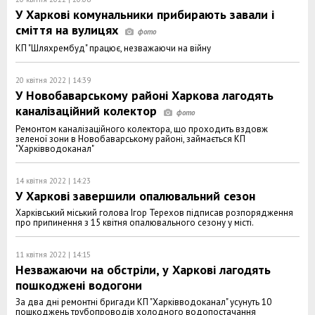
У Харкові комунальники прибирають завали і
сміття на вулицях
КП "Шляхрембуд" працює, незважаючи на війну
20 квітня 2022 | 14:39
У Новобаварському районі Харкова лагодять
каналізаційний колектор
Ремонтом каналізаційного колектора, що проходить вздовж
зеленої зони в Новобаварському районі, займається КП
"Харківводоканал"
14 квітня 2022 | 14:23
У Харкові завершили опалювальний сезон
Харківський міський голова Ігор Терехов підписав розпорядження
про припинення з 15 квітня опалювального сезону у місті.
11 квітня 2022 | 14:15
Незважаючи на обстріли, у Харкові лагодять
пошкоджені водогони
За два дні ремонтні бригади КП "Харківводоканал" усунуть 10
пошкоджень трубопроводів холодного водопостачання