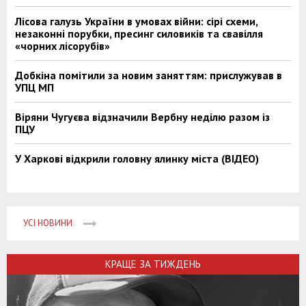
Лісова галузь України в умовах війни: сірі схеми,
незаконні порубки, пресинг силовиків та свавілля
«чорних лісорубів»
Добкіна помітили за новим заняттям: прислужував в
УПЦ МП
Віряни Чугуєва відзначили Вербну неділю разом із
ПЦУ
У Харкові відкрили головну ялинку міста (ВІДЕО)
УСІ НОВИНИ
КРАЩЕ ЗА ТИЖДЕНЬ