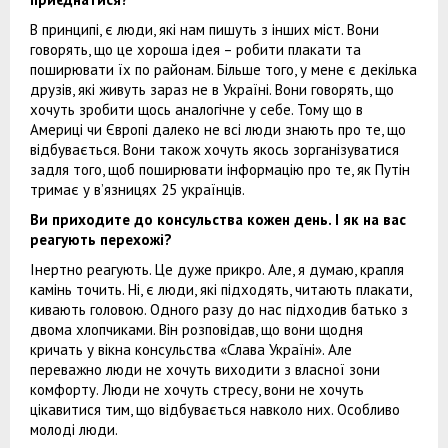
В принципі, є люди, які нам пишуть з інших міст. Вони
говорять, що це хороша ідея – робити плакати та
поширювати їх по районам. Більше того, у мене є декілька
друзів, які живуть зараз не в Україні. Вони говорять, що
хочуть зробити щось аналогічне у себе. Тому що в
Америці чи Європі далеко не всі люди знають про те, що
відбувається. Вони також хочуть якось зорганізуватися
задля того, щоб поширювати інформацію про те, як Путін
тримає у в’язницях 25 українців.
Ви приходите до консульства кожен день. І як на вас
реагують перехожі?
Інертно реагують. Це дуже прикро. Але, я думаю, крапля
камінь точить. Ні, є люди, які підходять, читають плакати,
кивають головою. Одного разу до нас підходив батько з
двома хлопчиками. Він розповідав, що вони щодня
кричать у вікна консульства «Слава Україні». Але
переважно люди не хочуть виходити з власної зони
комфорту. Люди не хочуть стресу, вони не хочуть
цікавитися тим, що відбувається навколо них. Особливо
молоді люди.