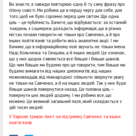
Ви знаєте, я завжди повторюю одну й ту саму фразу про
гігієну совісті. Ми робимо це в першу чергу для себе, для
того, щоб не було соромно перед цим світом. Ще одна
ціль – це публічність. Бачите, що відбувається: за останній
тиждень з соцмереж доходить інформація, що в різних
містах почали говорити не тільки про Савченко, а й про
інших політв’язнів та робити якісь аналогічні акції. І ми
бачимо, що в інформаційному полі звучать не тільки імена
Наді, Кольченка та Сенцова, а й інших людей. Це означає,
що у них щодня з’являється все більше і більше шансів.
Що чим більше ми будемо про це говорити, тим більше ми
будемо вимагати від наших дипломатів, від наших
можновладців, від міжнародної спільноти звернути увагу
не тільки на Савченко, а й на інших людей. Так у них буде
більше шансів повернутися назад. Це головна ціль –
повернути цих людей додому. І ми робимо все, що
можемо. Це великий загальний пазл, який складається з
дій тисяч людей.
У Харкові триває пікет на підтримку Савченко та інших
політв’язнів