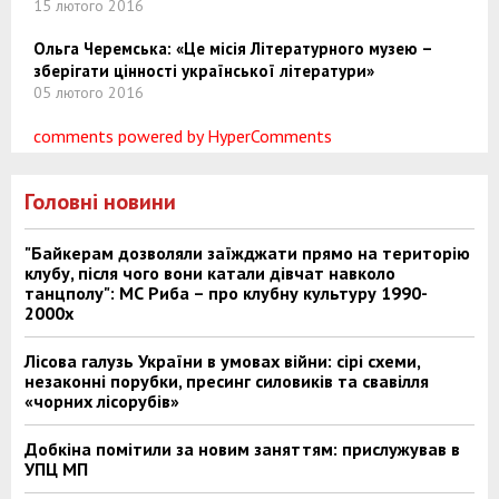
15 лютого 2016
Ольга Черемська: «Це місія Літературного музею –
зберігати цінності української літератури»
05 лютого 2016
comments powered by HyperComments
Головні новини
"Байкерам дозволяли заїжджати прямо на територію
клубу, після чого вони катали дівчат навколо
танцполу": МС Риба – про клубну культуру 1990-
2000х
Лісова галузь України в умовах війни: сірі схеми,
незаконні порубки, пресинг силовиків та свавілля
«чорних лісорубів»
Добкіна помітили за новим заняттям: прислужував в
УПЦ МП