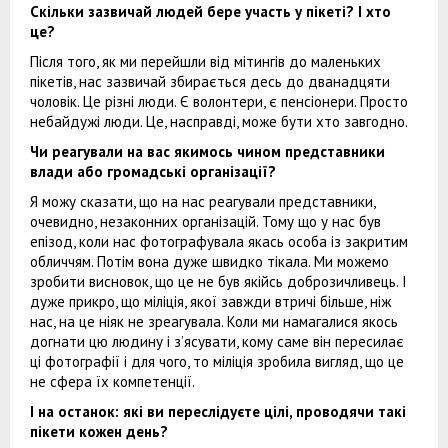
Скільки зазвичай людей бере участь у пікеті? І хто
це?
Після того, як ми перейшли від мітингів до маленьких
пікетів, нас зазвичай збирається десь до дванадцяти
чоловік. Це різні люди. Є волонтери, є пенсіонери. Просто
небайдужі люди. Це, насправді, може бути хто завгодно.
Чи реагували на вас якимось чином представники
влади або громадські організації?
Я можу сказати, що на нас реагували представники,
очевидно, незаконних організацій. Тому що у нас був
епізод, коли нас фотографувала якась особа із закритим
обличчям. Потім вона дуже швидко тікала. Ми можемо
зробити висновок, що це не був якійсь доброзичливець. І
дуже прикро, що міліція, якої завжди втричі більше, ніж
нас, на це ніяк не зреагувала. Коли ми намагалися якось
догнати цю людину і з’ясувати, кому саме він пересилає
ці фотографії і для чого, то міліція зробила вигляд, що це
не сфера їх компетенції.
І на останок: які ви переслідуєте цілі, проводячи такі
пікети кожен день?