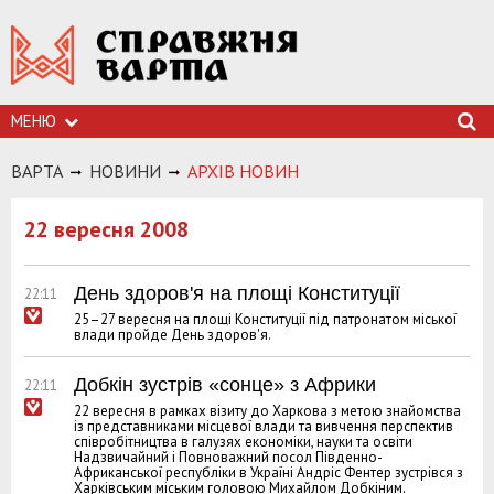
МЕНЮ
ВАРТА
НОВИНИ
АРХIВ НОВИН
22 вересня 2008
День здоров'я на площі Конституції
22:11
25–27 вересня на площі Конституції під патронатом міської
влади пройде День здоров'я.
Добкін зустрів «сонце» з Африки
22:11
22 вересня в рамках візиту до Харкова з метою знайомства
із представниками місцевої влади та вивчення перспектив
співробітництва в галузях економіки, науки та освіти
Надзвичайний і Повноважний посол Південно-
Африканської республіки в Україні Андріс Фентер зустрівся з
Харківським міським головою Михайлом Добкіним.