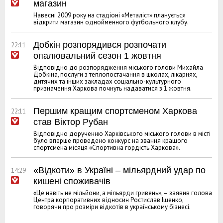
магазин
Навесні 2009 року на стадіоні «Металіст» планується
відкрити магазин однойменного футбольного клубу.
Добкін розпорядився розпочати
22:11
опалювальний сезон 1 жовтня
Відповідно до розпорядження міського голови Михайла
Добкіна, послуги з теплопостачання в школах, лікарнях,
дитячих та інших закладах соціально-культурного
призначення Харкова почнуть надаватися з 1 жовтня.
Першим кращим спортсменом Харкова
22:11
став Віктор Рубан
Відповідно дорученню Харківського міського голови в місті
було вперше проведено конкурс на звання кращого
спортсмена місяця «Спортивна гордість Харкова».
«Відкоти» в Україні – мільярдний удар по
14:29
кишені споживачів
«Це навіть не мільйони, а мільярди гривень», – заявив голова
Центра корпоративних відносин Ростислав Іщенко,
говорячи про розміри відкотів в українському бізнесі.