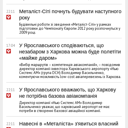
Металіст-Сіті почнуть будувати наступного
22:11
року
Будівельні роботи зі зведення «Металіст-Сіті» у рамках
підготовки до Чемпіонату Європи 2012 року розпочнуться у
2009 році.
У Ярославського сподіваються, що
17:04
незабаром з Харкова можна буде полетіти
«майже даром»
«Вибір маршрутів – компетенція авіакомпаній», – повідомив
директор компанії-інвестора Харківського аеропорту «Нью
Системс АМ» (група DCH) Володимир Васильченко,
коментуючи можливість low-cost авіаперевезень із Харкова.
У Ярославського вважають, що Харкову
22:11
не потрібна базова авіакомпанія
Директор компанії «Нью Системс АМ» Володимир
Васильченко уважає, що харківський аеропорт не має
потреби в створенні базової авіаційної компанії.
Навесні в «Металіста» з'явиться власний
22:11