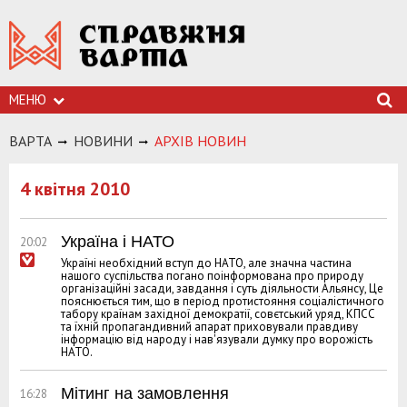
МЕНЮ
ВАРТА
НОВИНИ
АРХIВ НОВИН
4 квітня 2010
Україна і НАТО
20:02
Україні необхідний вступ до НАТО, але значна частина
нашого суспільства погано поінформована про природу
організаційні засади, завдання і суть діяльности Альянсу, Це
пояснюється тим, що в період протистояння соціалістичного
табору країнам західної демократії, совєтський уряд, КПСС
та їхній пропагандивний апарат приховували правдиву
інформацію від народу і нав'язували думку про ворожість
НАТО.
Мітинг на замовлення
16:28