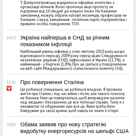
У Дніпропетровську відкрилося офіційне агентство з
організації мітингів. Воно пропонує акції протесту чи
підтримки від 10 людей до кількох тисяч. На бажання
замовника, можуть зібрати натовп іноземців, професорів чи
балерин. Серед замовників - політичні партії, підприємства і
приватні особи, повідомляє ТСН.
Україна найперша в СНД за річним
16:12
показником інфляції
Найбільший рівень інфляції у січні-лютому 2010 року щодо
відповідного періоду 2009 року серед країн Співдружності
незалежних держав (СНД) зафіксовано в Україні (11,3%), а
найменший - у Киргизії (1,8%).Про це ідеться у повідомленні
на веб-сайті Міждержавного статистичного комітету СНД.
Про повернення Сталіна
15:31
Це робиться спеціально, це робиться владою. Я прожила
життя при Сталіні, і під час війни і після, але такого психозу
не бачила. Нині це повертається, щоб виправдати насилля
над людьми і беззаконня, це все путінські справи. Тому я з
ненавистю та обуренням чую все це. Яким треба бути
байдужим до своєї країни, щоб навіть не знати її історії.
Обама заявив про нову стратегію
22:02
видобутку енергоресурсів на шельфі США