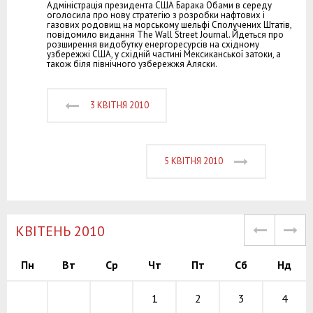
Адміністрація президента США Барака Обами в середу
оголосила про нову стратегію з розробки нафтових і
газових родовищ на морському шельфі Сполучених Штатів,
повідомило видання The Wall Street Journal. Йдеться про
розширення видобутку енергоресурсів на східному
узбережжі США, у східній частині Мексиканської затоки, а
також біля північного узбережжя Аляски.
3 КВІТНЯ 2010
5 КВІТНЯ 2010
КВІТЕНЬ 2010
Пн
Вт
Ср
Чт
Пт
Сб
Нд
1
2
3
4