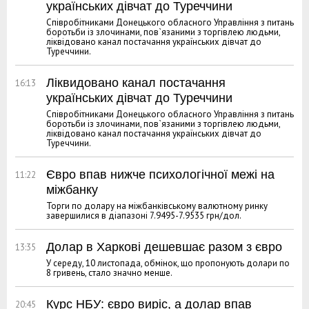
українських дівчат до Туреччини
Співробітниками Донецького обласного Управління з питань
боротьби із злочинами, пов`язаними з торгівлею людьми,
ліквідовано канал постачання українських дівчат до
Туреччини.
Ліквидовано канал постачання
16:13
українських дівчат до Туреччини
Співробітниками Донецького обласного Управління з питань
боротьби із злочинами, пов`язаними з торгівлею людьми,
ліквідовано канал постачання українських дівчат до
Туреччини.
Євро впав нижче психологічної межі на
11:22
міжбанку
Торги по долару на міжбанківському валютному ринку
завершилися в діапазоні 7.9495-7.9535 грн/дол.
Долар в Харкові дешевшає разом з євро
13:35
У середу, 10 листопада, обмінок, що пропонують долари по
8 гривень, стало значно менше.
Курс НБУ: євро виріс, а долар впав
20:45