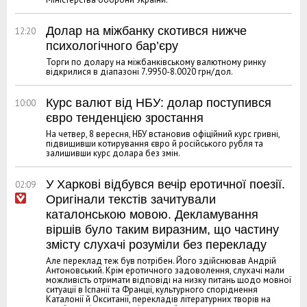
Долар на міжбанку скотився нижче
12:20
психологічного бар’єру
Торги по долару на міжбанківському валютному ринку
відкрилися в діапазоні 7.9950-8.0020 грн/дол.
Курс валют від НБУ: долар поступився
10:00
євро тенденцією зростання
На четвер, 8 вересня, НБУ встановив офіційний курс гривні,
підвищивши котирування євро й російського рубля та
залишивши курс долара без змін.
У Харкові відбувся вечір еротичної поезії.
02:09
Оригінали текстів зачитували
каталонською мовою. Декламування
віршів було таким виразним, що частину
змісту слухачі розуміли без перекладу
Але переклад теж був потрібен. Його здійснював Андрій
Антоновський. Крім еротичного задоволення, слухачі мали
можливість отримати відповіді на низку питань щодо мовної
ситуації в Іспанії та Франції, культурного споріднення
Каталонії й Окситанії, перекладів літературних творів на