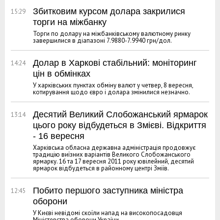
Збитковим курсом долара закрилися
15:29
торги на міжбанку
Торги по долару на міжбанківському валютному ринку
завершилися в діапазоні 7.9880-7.9940 грн/дол.
Долар в Харкові стабільний: моніторинг
14:24
цін в обмінках
У харківських пунктах обміну валют у четвер, 8 вересня,
котирування щодо євро і долара змінилися незначно.
Десятий Великий Слобожанський ярмарок
13:14
цього року відбудеться в Змієві. Відкриття
- 16 вересня
Харківська обласна державна адміністрація продовжує
традицію виїзних варіантів Великого Слобожанського
ярмарку. 16 та 17 вересня 2011 року ювілейний, десятий
ярмарок відбудеться в районному центрі Зміїв.
Побито першого заступника міністра
12:45
оборони
У Києві невідомі скоїли напад на високопосадовця
Міністерства оборони України.