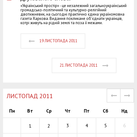
«Український простір» - це незалежний загальноукраїнський
громадсько-політичний та культурно-релігійний
двотижневик, на сьогодні практично єдина україномовна
газета Харкова. Видання покликане об'єднати українців,
котрі живуть на рідній землі та поза її межами.
19 ЛИСТОПАДА 2011
21 ЛИСТОПАДА 2011
ЛИСТОПАД 2011
Пн
Вт
Ср
Чт
Пт
Сб
Нд
3
4
5
6
1
2