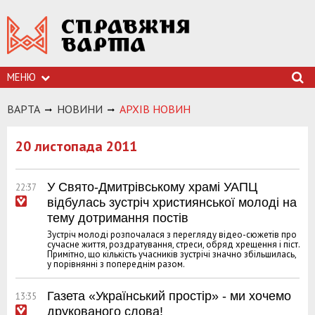
МЕНЮ
ВАРТА
НОВИНИ
АРХIВ НОВИН
20 листопада 2011
У Свято-Дмитрівському храмі УАПЦ
22:37
відбулась зустріч християнської молоді на
тему дотримання постів
Зустріч молоді розпочалася з перегляду відео-сюжетів про
сучасне життя, роздратування, стреси, обряд хрещення і піст.
Примітно, що кількість учасників зустрічі значно збільшилась,
у порівнянні з попереднім разом.
Газета «Український простір» - ми хочемо
13:35
друкованого слова!