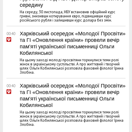
середину
На середу, 30 листопада, НБУ встановив офіційний курс
гривні, знизивши котирування євро, підвищивши курс
російського рубля і залишивши курс долара без змін.
Харківський осередок «Молодої Просвіти»
00:40
та ГІ «Оновлення країни» провели вечір
пам’яті української письменниці Ольги
Кобилянської
На цьому заході молоді просвітяни торкнулися теми ролі
жінок в українському суспільстві. А про життєвий і творчий
шлях Ольги Кобилянської розповіла фаховий філолог Ірина
Злобіна.
Харківський осередок «Молодої Просвіти»
00:40
та ГІ «Оновлення країни» провели вечір
пам’яті української письменниці Ольги
Кобилянської
На цьому заході молоді просвітяни торкнулися теми ролі
жінок в українському суспільстві. А про життєвий і творчий
шлях Ольги Кобилянської розповіла фаховий філолог Ірина
Злобіна.