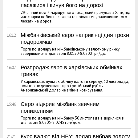
пасажира і кинув його на дорозі
29-річний водій маршрутного таксі, який прямував з Ялти, під
час сварки побив пасажира та поїхав геть, залишивши того
лежати на дорозі.
Міжбанківський євро наприкінці дня трохи
16:12
подорожчав
Торги по долару на міжбанківському валютному ринку
завершилися в діапазоні 8.0150-8.0200 грн/дол.
Розпродаж євро в харківських обмінках
16:07
триває
У харківських пунктах обміну валют в середу, 30 листопада,
помітно подешевшав євро і російський рубль.
Американський долар не змінив котирування.
Євро відкрив міжбанк звичним
15:46
пониженням
Торги по долару на міжбанку 30 листопада відкрилися в
діапазоні 8.0205-8.0245 грн/дол.
Курс валют від НБУ: долар вибрав золоту
21:21