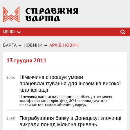
МЕНЮ
ВАРТА
НОВИНИ
АРХIВ НОВИН
13 грудня 2011
Німеччина спрощує умови
16:56
працевлаштування для іноземців високої
кваліфікації
Німеччина намагається вирішити проблему з нестачею
кваліфікованих кадрів. Уряд ФРН запроваджує для
іноземних топ-кадрів «блакитну карту».
Пограбування банку в Донецьку: злочинці
16:08
викрали понад мільона гривень