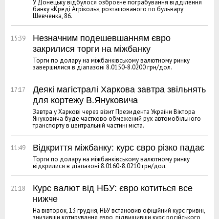
У Донецьку відбулося озброєне пограбування відділення
банку «Креді Агріколь», розташованого по бульвару
Шевченка, 86.
Незначним подешевшанням євро
15:39
закрилися торги на міжбанку
Торги по долару на міжбанківському валютному ринку
завершилися в діапазоні 8.0150-8.0200 грн/дол.
Деякі магістралі Харкова завтра звільнять
17:17
для кортежу В.Януковича
Завтра у Харкові через візит Президента України Віктора
Януковича буде частково обмежений рух автомобільного
транспорту в центральній частині міста.
Відкриття міжбанку: курс євро різко падає
11:49
Торги по долару на міжбанківському валютному ринку
відкрилися в діапазоні 8.0160-8.0210 грн/дол.
Курс валют від НБУ: євро котиться все
21:18
нижче
На вівторок, 13 грудня, НБУ встановив офіційний курс гривні,
знизивши котирування євро, підвищивши курс російського