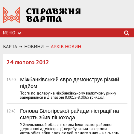
МЕНЮ
ВАРТА
НОВИНИ
АРХIВ НОВИН
24 лютого 2012
Міжбанківський євро демонструє різкий
15:40
підйом
Торги по долару на міжбанківському валютному ринку
завершилися в діапазоні 8.0015-8.0065 грн/дол.
Голова Білогірської райадміністрації на
12:48
смерть збив пішохода
У Хмельницькій області голова Білогірської районної
державної адміністрації, перебуваючи за кермом
автомобіля, збив двох людей, одного з них – на смерть.