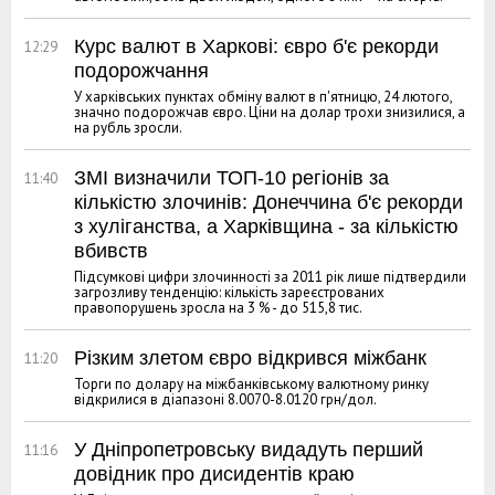
Курс валют в Харкові: євро б'є рекорди
12:29
подорожчання
У харківських пунктах обміну валют в п'ятницю, 24 лютого,
значно подорожчав євро. Ціни на долар трохи знизилися, а
на рубль зросли.
ЗМІ визначили ТОП-10 регіонів за
11:40
кількістю злочинів: Донеччина б'є рекорди
з хуліганства, а Харківщина - за кількістю
вбивств
Підсумкові цифри злочинності за 2011 рік лише підтвердили
загрозливу тенденцію: кількість зареєстрованих
правопорушень зросла на 3 % - до 515,8 тис.
Різким злетом євро відкрився міжбанк
11:20
Торги по долару на міжбанківському валютному ринку
відкрилися в діапазоні 8.0070-8.0120 грн/дол.
У Дніпропетровську видадуть перший
11:16
довідник про дисидентів краю