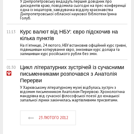
У Дніпропетровську видадуть перший довідник про
дисидентів краю, повідомила сьогодні на прес-конференції
одна із ініціаторів, завідувачка відділу краєзнавства
Дніпропетровської обласної наукової бібліотеки Ірина
Голуб.
Курс валют від НБУ: євро підскочив на
11:13
кілька пунктів
На п'ятницю, 24 лютого, НБУ встановив офіційний курс гривні,
підвищивши котирування євро, знизивши курс долара та
залишивши курс російського рубля без змін.
Цикл літературних зустрічей із сучасними
01:30
письменниками розпочався з Анатолія
Перерви
У Харківському літературному музеї відбулась зустріч з
відомим письменником Анатолієм Перервою. Хронологічна
мандрівка від сучасної філософської поезії до юнацької
запальної лірики закінчилась жартівливими присвятами.
23 ЛЮТОГО 2012