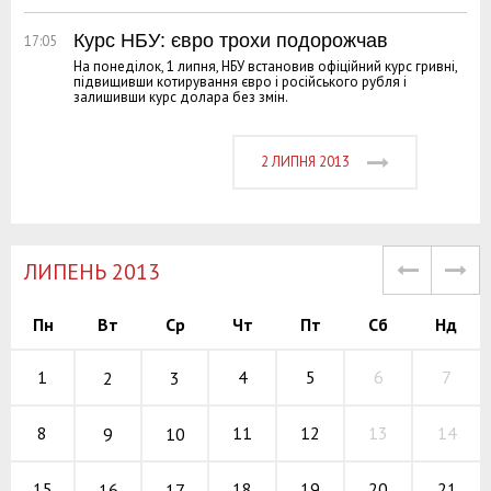
Курс НБУ: євро трохи подорожчав
17:05
На понеділок, 1 липня, НБУ встановив офіційний курс гривні,
підвищивши котирування євро і російського рубля і
залишивши курс долара без змін.
2 ЛИПНЯ 2013
ЛИПЕНЬ 2013
Пн
Вт
Ср
Чт
Пт
Сб
Нд
4
5
6
1
7
2
3
11
12
13
8
14
9
10
18
19
20
15
21
16
17