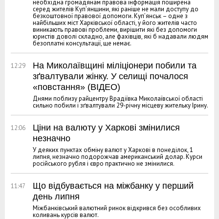
необхідна громадянам правова інформація поширена
серед жителів Куп’янщини, які раніше не мали доступу до
безкоштовної правової допомоги. Куп’янськ – одне з
найбільших міст Харківської області, у його жителів часто
виникають правові проблеми, вирішити які без допомоги
юристів доволі складно, але фахівців, які б надавали людям
безоплатні консультації, ще немає.
На Миколаївщині міліціонери побили та
12:29
зґвалтували жінку. У селищі почалося
«повстання» (ВІДЕО)
Днями поблизу райцентру Врадіївка Миколаївської області
сильно побили і зґвалтували 29-річну місцеву жительку Ірину.
Ціни на валюту у Харкові змінилися
12:06
незначно
У деяких пунктах обміну валют у Харкові в понеділок, 1
липня, незначно подорожчав американський долар. Курси
російського рубля і євро практично не змінилися.
Що відбувається на міжбанку у перший
11:47
день липня
Міжбанківський валютний ринок відкрився без особливих
коливань курсів валют.