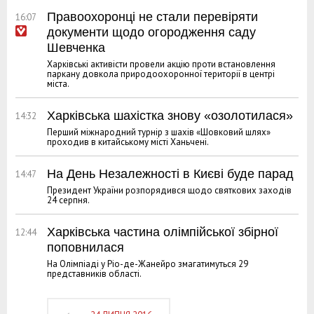
Правоохоронці не стали перевіряти
16:07
документи щодо огородження саду
Шевченка
Харківські активісти провели акцію проти встановлення
паркану довкола природоохоронної території в центрі
міста.
Харківська шахістка знову «озолотилася»
14:32
Перший міжнародний турнір з шахів «Шовковий шлях»
проходив в китайському місті Ханьчені.
На День Незалежності в Києві буде парад
14:47
Президент України розпорядився щодо святкових заходів
24 серпня.
Харківська частина олімпійської збірної
12:44
поповнилася
На Олімпіаді у Ріо-де-Жанейро змагатимуться 29
представників області.