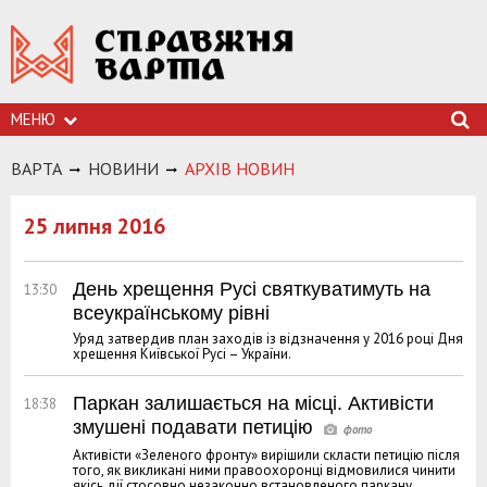
МЕНЮ
ВАРТА
НОВИНИ
АРХIВ НОВИН
25 липня 2016
День хрещення Русі святкуватимуть на
13:30
всеукраїнському рівні
Уряд затвердив план заходів із відзначення у 2016 році Дня
хрещення Київської Русі – України.
Паркан залишається на місці. Активісти
18:38
змушені подавати петицію
Активісти «Зеленого фронту» вирішили скласти петицію після
того, як викликані ними правоохоронці відмовилися чинити
якісь дії стосовно незаконно встановленого паркану.