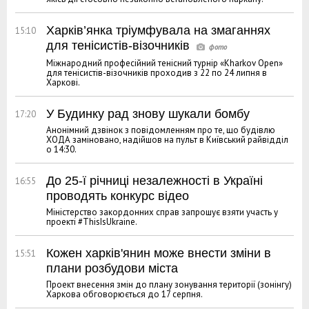
Харків’янка тріумфувала на змаганнях
15:10
для тенісистів-візочників
Міжнародний професійний тенісний турнір «Kharkov Open»
для тенісистів-візочників проходив з 22 по 24 липня в
Харкові.
У Будинку рад знову шукали бомбу
17:20
Анонімний дзвінок з повідомленням про те, що будівлю
ХОДА заміновано, надійшов на пульт в Київський райвідділ
о 14:30.
До 25-ї річниці незалежності в Україні
16:55
проводять конкурс відео
Міністерство закордонних справ запрошує взяти участь у
проекті #ThisIsUkraine.
Кожен харків'янин може внести зміни в
15:51
плани розбудови міста
Проект внесення змін до плану зонування території (зонінгу)
Харкова обговорюється до 17 серпня.