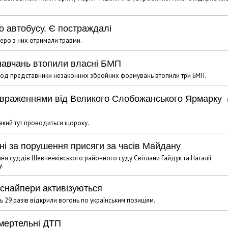
о автобусу. Є постраждалі
еро з них отримали травми.
 навчань втопили власні БМП
код представники незаконних збройних формувань втопили три БМП.
 враженнями від Великого Слобожанського Ярмарку
який тут проводиться щороку.
ені за порушення присяги за часів Майдану
я суддів Шевченківського районного суду Світлани Гайдук та Наталії
у.
 снайпери активізуються
29 разів відкрили вогонь по українським позиціям.
смертельні ДТП