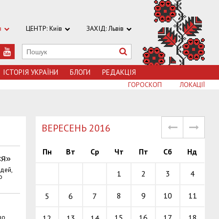
в
ЦЕНТР: Київ
ЗАХІД: Львів
ІСТОРІЯ УКРАЇНИ
БЛОГИ
РЕДАКЦІЯ
ГОРОСКОП
ЛОКАЦІЇ
ВЕРЕСЕНЬ 2016
Пн
Вт
Ср
Чт
Пт
Сб
Нд
ся»
юдей,
1
2
3
4
ю
8
9
10
11
5
6
7
15
16
17
18
12
13
14
во