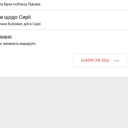
 та Бірки поблизу Львова.
м щодо Сирії
ння бойових дій в Сирії.
овано
рок змінюють маршрути.
26 ВЕРЕСНЯ 2016
Харковом ширяться добрі вчи