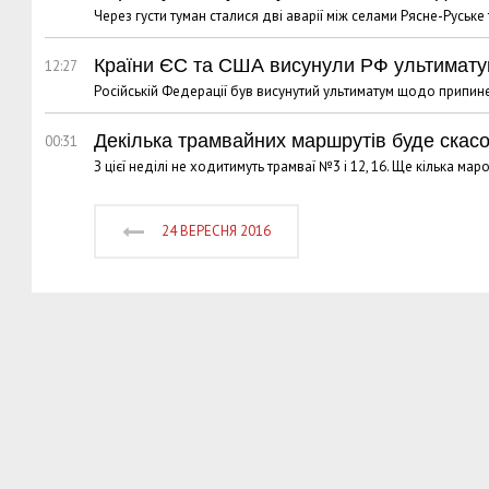
Через густи туман сталися дві аварії між селами Рясне-Руське
Країни ЄС та США висунули РФ ультимату
12:27
Російській Федерації був висунутий ультиматум щодо припине
Декілька трамвайних маршрутів буде скас
00:31
З цієї неділі не ходитимуть трамваї №3 і 12, 16. Ще кілька ма
24 ВЕРЕСНЯ 2016