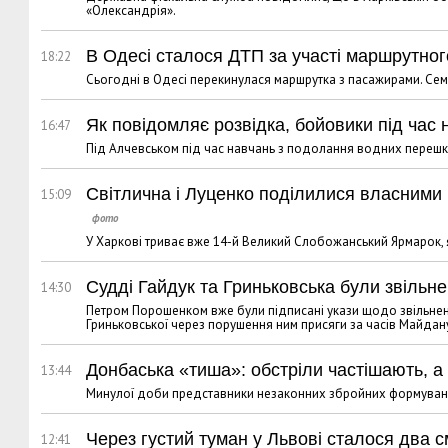
«Олександрія».
В Одесі сталося ДТП за участі маршрутног
18:22
Сьогодні в Одесі перекинулася маршрутка з пасажирами. Сем
Як повідомляє розвідка, бойовики під час
16:47
Під Алчевськом під час навчань з подолання водних переш
Світлична і Луценко поділилися власними
15:09
У Харкові триває вже 14-й Великий Слобожанський Ярмарок, 
Судді Гайдук та Гриньковська були звільн
14:30
Петром Порошенком вже були підписані укази щодо звільненн
Гриньковської через порушення ним присяги за часів Майдан
Донбаська «тиша»: обстріли частішають, а
13:44
Минулої доби представники незаконних збройних формувань 
Через густий туман у Львові сталося два 
12:41