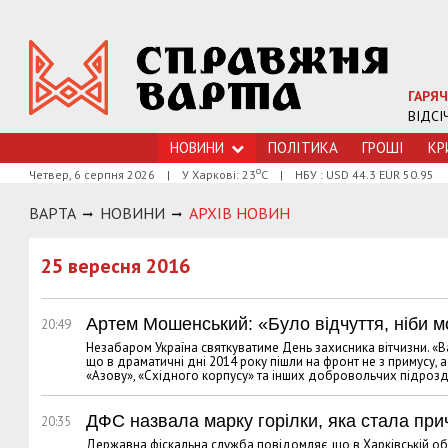
ГАРЯЧ
ВІДСІ
НОВИНИ
ПОЛІТИКА
ГРОШI
КР
о
Четвер, 6 серпня 2026
|
У Харкові: 23
С
|
НБУ : USD 44.3 EUR 50.95
ВАРТА
НОВИНИ
АРХIВ НОВИН
25 вересня 2016
Артем Мошенський: «Було відчуття, ніби м
20:49
Незабаром Україна святкуватиме День захисника вітчизни. «В
що в драматичні дні 2014 року пішли на фронт не з примусу, 
«Азову», «Східного корпусу» та інших добровольчих підрозді
ДФС назвала марку горілки, яка стала пр
20:35
Державна фіскальна служба повідомляє, що в Харківській обл