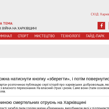
СХІД: Харкі
А ТЕМА:
Ч: ВІЙНА НА ХАРКІВЩИНІ
ИМIНАЛ
СПОРТ
МИСТЕЦТВО
ТЕХНОЛОГIЇ
ГАЙД-ПАРК
ожна натиснути кнопку «зберегти», і потім повернути
арта» розпочинає публікацію серії історій про харківських добровольців, л
а з власного переконання. На власний страх і ризик. Саме вони стали осново
лів.
ичиною смертельних отруєнь на Харківщині
асті загиблі пили горілку марки «Пшенична», виробником якої є підприємст