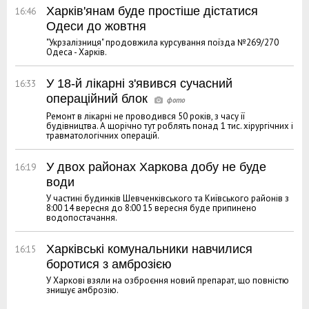
Харків'янам буде простіше дістатися
16:46
Одеси до жовтня
"Укрзалізниця" продовжила курсування поїзда №269/270
Одеса - Харків.
У 18-й лікарні з'явився сучасний
16:33
операційний блок
Ремонт в лікарні не проводився 50 років, з часу її
будівництва. А щорічно тут роблять понад 1 тис. хірургічних і
травматологічних операцій.
У двох районах Харкова добу не буде
16:19
води
У частині будинків Шевченківського та Київського районів з
8:00 14 вересня до 8:00 15 вересня буде припинено
водопостачання.
Харківські комунальники навчилися
16:15
боротися з амброзією
У Харкові взяли на озброєння новий препарат, що повністю
знищує амброзію.