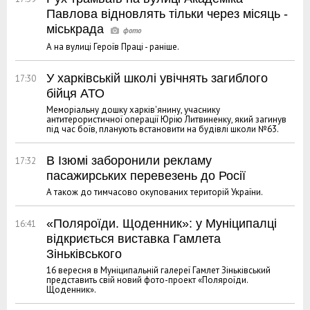
Павлова відновлять тільки через місяць -
міськрада
А на вулиці Героїв Праці - раніше.
У харківській школі увічнять загиблого
17:30
бійця АТО
Меморіальну дошку харків'янину, учаснику
антитерористичної операції Юрію Литвиненку, який загинув
під час боїв, планують встановити на будівлі школи №63.
В Ізюмі заборонили рекламу
17:32
пасажирських перевезень до Росії
А також до тимчасово окупованих територій України.
«Поляроїди. Щоденник»: у Муніципалці
16:41
відкриється виставка Гамлета
Зіньківського
16 вересня в Муніципальній галереї Гамлет Зіньківський
представить свій новий фото-проект «Поляроїди.
Щоденник».