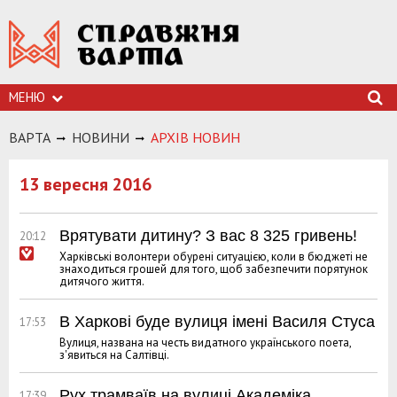
МЕНЮ
ВАРТА
НОВИНИ
АРХIВ НОВИН
13 вересня 2016
Врятувати дитину? З вас 8 325 гривень!
20:12
Харківські волонтери обурені ситуацією, коли в бюджеті не
знаходиться грошей для того, щоб забезпечити порятунок
дитячого життя.
В Харкові буде вулиця імені Василя Стуса
17:53
Вулиця, названа на честь видатного українського поета,
з'явиться на Салтівці.
Рух трамваїв на вулиці Академіка
17:39