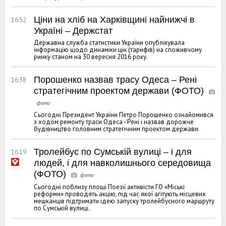
Ціни на хліб на Харківщині найнижчі в
16:52
Україні – Держстат
Державна служба статистики України опублікувала
інформацію щодо динаміки цін (тарифів) на споживчому
ринку станом на 30 вересня 2016 року.
Порошенко назвав трасу Одеса – Рені
16:38
стратегічним проектом держави (ФОТО)
Сьогодні Президент України Петро Порошенко ознайомився
з ходом ремонту траси Одеса - Рені і назвав дорожче
будівництво головним стратегічним проектом держави.
Тролейбус по Сумській вулиці – і для
16:19
людей, і для навколишнього середовища
(ФОТО)
Сьогодні поблизу площі Поезії активісти ГО «Міські
реформи» проводять акцію, під час якої агітують місцевих
мешканців підтримати ідею запуску тролейбусного маршруту
по Сумській вулиці.