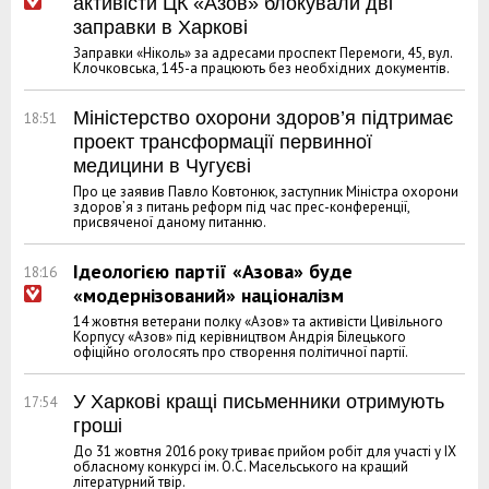
активісти ЦК «Азов» блокували дві
заправки в Харкові
Заправки «Ніколь» за адресами проспект Перемоги, 45, вул.
Клочковська, 145-а працюють без необхідних документів.
Міністерство охорони здоров’я підтримає
18:51
проект трансформації первинної
медицини в Чугуєві
Про це заявив Павло Ковтонюк, заступник Міністра охорони
здоров’я з питань реформ під час прес-конференції,
присвяченої даному питанню.
Ідеологією партії «Азова» буде
18:16
«модернізований» націоналізм
14 жовтня ветерани полку «Азов» та активісти Цивільного
Корпусу «Азов» під керівництвом Андрія Білецького
офіційно оголосять про створення політичної партії.
У Харкові кращі письменники отримують
17:54
гроші
До 31 жовтня 2016 року триває прийом робіт для участі у ІX
обласному конкурсі ім. О.С. Масельського на кращий
літературний твір.