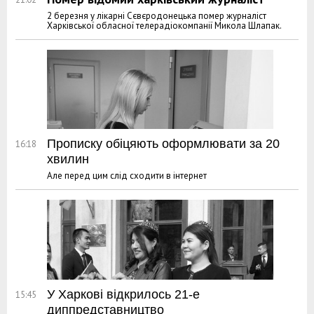
2 березня у лікарні Сєвєродонецька помер журналіст
Харківської обласної телерадіокомпанії Микола Шлапак.
Прописку обіцяють оформлювати за 20
16:18
хвилин
Але перед цим слід сходити в інтернет
У Харкові відкрилось 21-е
15:45
диппредставництво