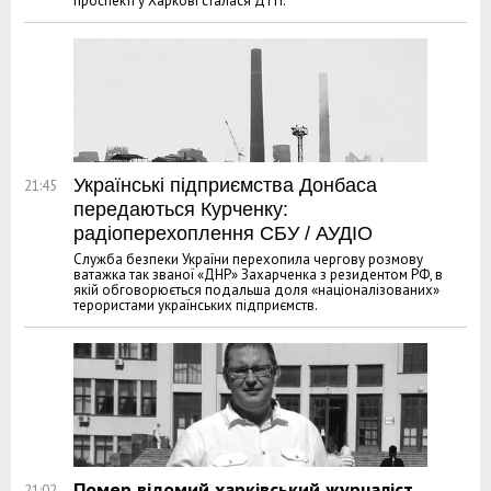
проспекті у Харкові сталася ДТП.
Українські підприємства Донбаса
21:45
передаються Курченку:
радіоперехоплення СБУ / АУДІО
Служба безпеки України перехопила чергову розмову
ватажка так званої «ДНР» Захарченка з резидентом РФ, в
якій обговорюється подальша доля «націоналізованих»
терористами українських підприємств.
Помер відомий харківський журналіст
21:02