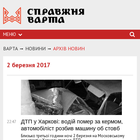
МЕНЮ
ВАРТА
НОВИНИ
АРХIВ НОВИН
2 березня 2017
ДТП у Харкові: водій помер за кермом,
22:47
автомобіліст розбив машину об стовб
Близько третьої години ночі 2 березня на Московському