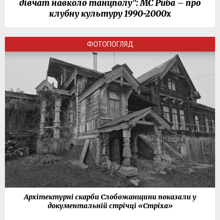
дівчат навколо танцполу": МС Риба – про
клубну культуру 1990-2000х
ФОТОПОГЛЯД
Архітектурні скарби Слобожанщини показали у
документальній стрічці «Стріха»