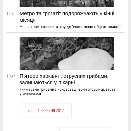
Метро та "рогаті" подорожчають у кінці
13:51
місяця
Мерія хоче підвищити ціну до "економічно обгрунтованої"
П'ятеро харківян, отруєних грибами,
10:47
залишаються у лікарні
Якими саме грибами з консервації вони отруїлися, зараз
уточнюється
1 БЕРЕЗНЯ 2017