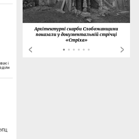
нки
Архітектурні скарби Слобожанщини
показали у документальній стрічці
«Стріха»
ває і
зділи
 УПЦ