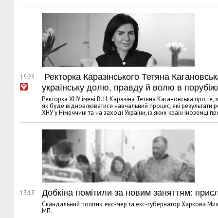
Ректорка Каразінського Тетяна Кагановськ
15:23
українську долю, правду й волю в порубіж
Ректорка ХНУ імені В. Н. Каразіна Тетяна Кагановська про те,
як буде відновлюватися навчальний процес, які результати 
ХНУ у Німеччині та на заході України, із яких країн іноземці
Добкіна помітили за новим заняттям: при
13:13
Скандальний політик, екс-мер та екс-губернатор Харкова Ми
МП.