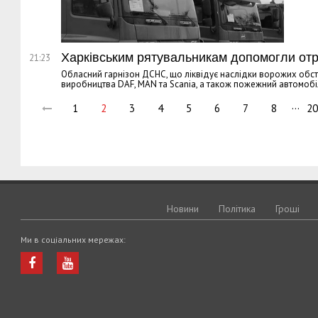
Харківським рятувальникам допомогли отри
21:23
Обласний гарнізон ДСНС, що ліквідує наслідки ворожих обстр
виробництва DAF, MAN та Scania, а також пожежний автомобі
…
1
2
3
4
5
6
7
8
20
Новини
Політика
Грошi
Ми в соціальних мережах: