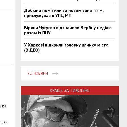
Добкіна помітили за новим заняттям:
прислужував в УПЦ МП
Віряни Чугуєва відзначили Вербну неділю
разом із ПЦУ
У Харкові відкрили головну ялинку міста
(ВІДЕО)
УСІ НОВИНИ
КРАЩЕ ЗА ТИЖДЕНЬ
лля
ь. Як