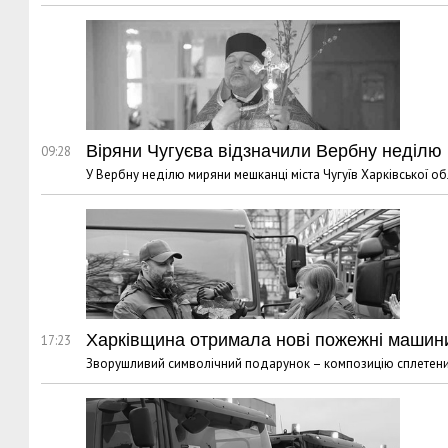
Віряни Чугуєва відзначили Вербну неділю 
09:28
У Вербну неділю миряни мешканці міста Чугуїв Харківської о
Харківщина отримала нові пожежні машини
17:23
Зворушливий символічний подарунок – композицію сплетених