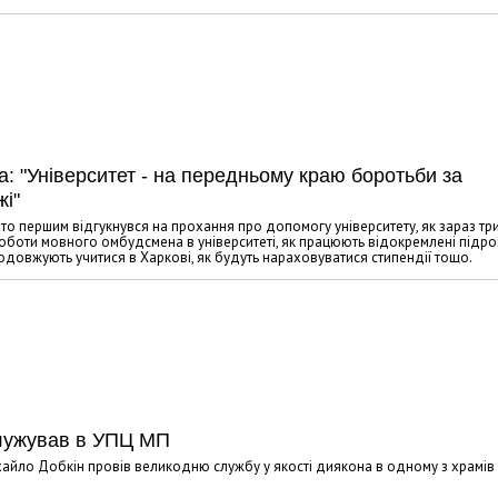
Харковом ширяться добрі вчи
а: "Університет - на передньому краю боротьби за
жі"
 хто першим відгукнувся на прохання про допомогу університету, як зараз три
роботи мовного омбудсмена в університеті, як працюють відокремлені підро
 продовжують учитися в Харкові, як будуть нараховуватися стипендії тощо.
служував в УПЦ МП
хайло Добкін провів великодню службу у якості диякона в одному з храмів