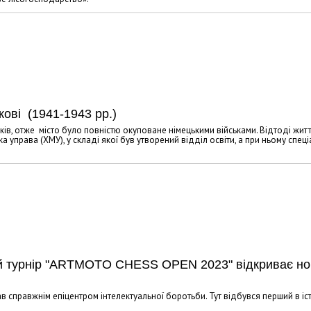
кові (1941-1943 рр.)
ків, отже місто було повністю окуповане німецькими військами. Відтоді жит
 управа (ХМУ), у складі якої був утворений відділ освіти, а при ньому спец
й турнір "ARTMOTO CHESS OPEN 2023" відкриває но
тав справжнім епіцентром інтелектуальної боротьби. Тут відбувся перший в іст