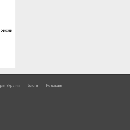
ровозів
орія України
Блоги
Редакція