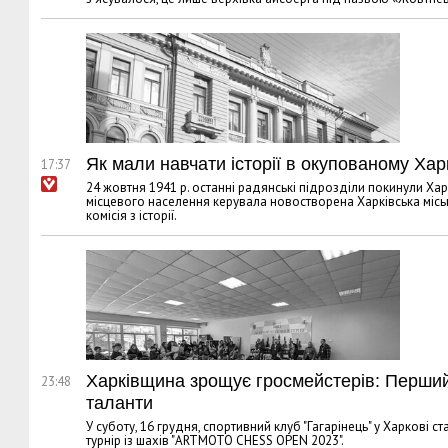
Як мали навчати історії в окупованому Хар
17:37
24 жовтня 1941 р. останні радянські підрозділи покинули Хар
місцевого населення керувала новостворена Харківська міська
комісія з історії.
Харківщина зрощує гросмейстерів: Перши
23:48
таланти
У суботу, 16 грудня, спортивний клуб "Гагарінець" у Харкові с
турнір із шахів "ARTMOTO CHESS OPEN 2023".