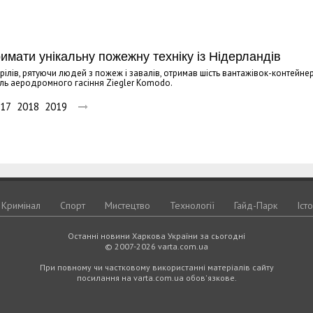
мати унікальну пожежну техніку із Нідерландів
ілів, рятуючи людей з пожеж і завалів, отримав шість вантажівок-контейне
ль аеродромного гасіння Ziegler Komodo.
17
2018
2019
Кримiнал
Спорт
Мистецтво
Технологiї
Гайд-Парк
Іст
Останні новини Харкова України за сьогодні
© 2007-2026 varta.com.ua
При повному чи частковому використанні матеріалів сайту
посилання на varta.com.ua обов'язкове.