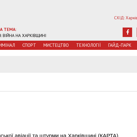
СХІД: Харкі
А ТЕМА:
Ч: ВІЙНА НА ХАРКІВЩИНІ
ИМIНАЛ
СПОРТ
МИСТЕЦТВО
ТЕХНОЛОГIЇ
ГАЙД-ПАРК
ької авіації та штурми на Харківщині (КАРТА)