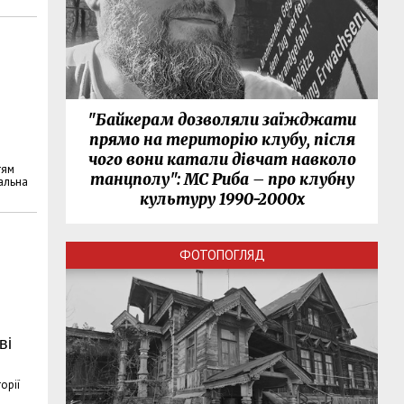
"Байкерам дозволяли заїжджати
прямо на територію клубу, після
чого вони катали дівчат навколо
тям
танцполу": МС Риба – про клубну
іальна
культуру 1990-2000х
ФОТОПОГЛЯД
ві
орії