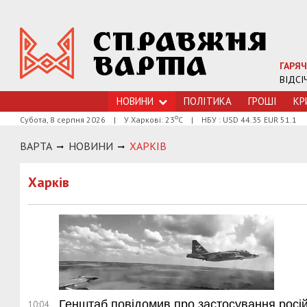
ГАРЯЧ
ВІДСІ
НОВИНИ
ПОЛІТИКА
ГРОШI
КР
о
Субота, 8 серпня 2026
|
У Харкові: 23
С
|
НБУ : USD 44.35 EUR 51.1
ВАРТА
НОВИНИ
ХАРКIВ
Харкiв
Генштаб повідомив про застосування російс
10:04