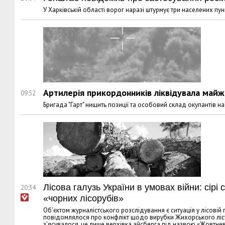
У Харківській області ворог наразі штурмує три населених пун
Артилерія прикордонників ліквідувала майж
09:52
Бригада "Гарт" нищить позиції та особовий склад окупантів 
Лісова галузь України в умовах війни: сірі
20:34
«чорних лісорубів»
Об'єктом журналістського розслідування є ситуація у лісовій
повідомлялося про конфлікт щодо вирубки Жихорського лісу, 
з'ясувалося, це лише верхівка айсберга під назвою «Жовтне