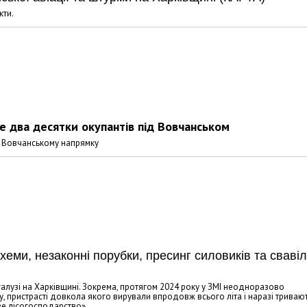
кти.
е два десятки окупантів під Вовчанськом
на Вовчанському напрямку
 схеми, незаконні порубки, пресинг силовиків та сваві
 галузі на Харківщині. Зокрема, протягом 2024 року у ЗМІ неодноразово
пристрасті довкола якого вирували впродовж всього літа і наразі тривают
ве лісогосподарство».