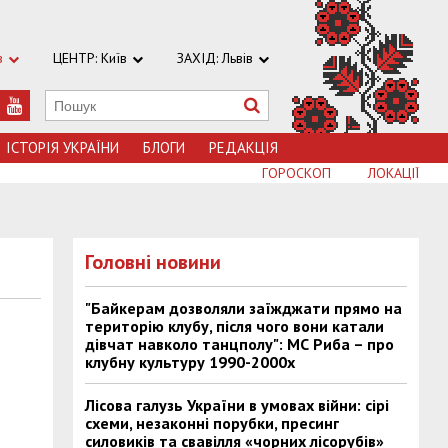
в
ЦЕНТР: Київ
ЗАХІД: Львів
ІСТОРІЯ УКРАЇНИ
БЛОГИ
РЕДАКЦІЯ
ГОРОСКОП
ЛОКАЦІЇ
Головні новини
"Байкерам дозволяли заїжджати прямо на
територію клубу, після чого вони катали
дівчат навколо танцполу": МС Риба – про
клубну культуру 1990-2000х
Лісова галузь України в умовах війни: сірі
схеми, незаконні порубки, пресинг
силовиків та свавілля «чорних лісорубів»