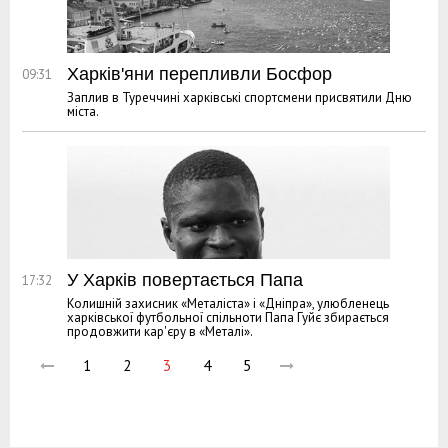
Харків'яни перепливли Босфор
09:31
Заплив в Туреччині харківські спортсмени присвятили Дню
міста.
У Харків повертається Папа
17:32
Колишній захисник «Металіста» і «Дніпра», улюбленець
харківської футбольної спільноти Папа Гуйє збирається
продовжити кар'єру в «Металі».
1
2
3
4
5