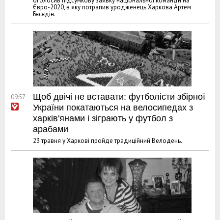
оголосив підсумкову заявку національної команди на
Євро-2020, в яку потрапив уродженець Харкова Артем
Бєсєдін.
Щоб двічі не вставати: футболісти збірної
09:57
України покатаються на велосипедах з
харків'янами і зіграють у футбол з
арабами
23 травня у Харкові пройде традиційний Велодень.