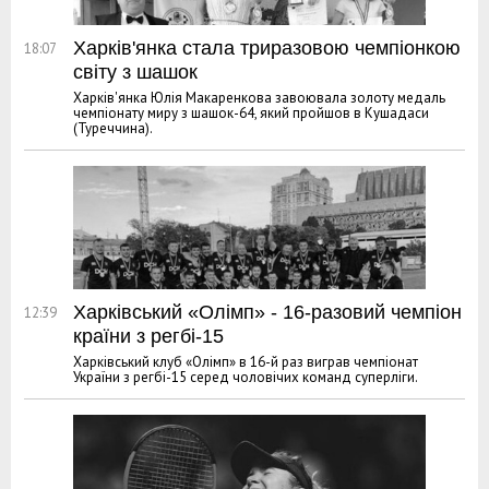
Харків'янка стала триразовою чемпіонкою
18:07
світу з шашок
Харків'янка Юлія Макаренкова завоювала золоту медаль
чемпіонату миру з шашок-64, який пройшов в Кушадаси
(Туреччина).
Харківський «Олімп» - 16-разовий чемпіон
12:39
країни з регбі-15
Харківський клуб «Олімп» в 16-й раз виграв чемпіонат
України з регбі-15 серед чоловічих команд суперліги.