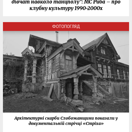
дівчат навколо танцполу": МС Риба – про
клубну культуру 1990-2000х
ФОТОПОГЛЯД
Архітектурні скарби Слобожанщини показали у
документальній стрічці «Стріха»