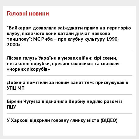
Головні новини
"Байкерам дозволяли заїжджати прямо на територію
клубу, після чого вони катали дівчат навколо
танцполу": МС Риба – про клубну культуру 1990-
2000х
Лісова галузь України в умовах війни: сірі схеми,
незаконні порубки, пресинг силовиків та свавілля
«чорних лісорубів»
Добкіна помітили за новим заняттям: прислужував в
УПЦ МП
Віряни Чугуєва відзначили Вербну неділю разом із
ПЦУ
У Харкові відкрили головну ялинку міста (ВІДЕО)