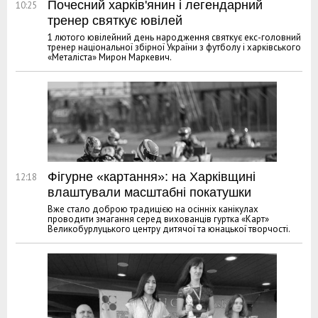
Почесний харків'янин і легендарний
10:25
тренер святкує ювілей
1 лютого ювілейний день народження святкує екс-головний
тренер національної збірної України з футболу і харківського
«Металіста» Мирон Маркевич.
Фігурне «картання»: на Харківщині
12:18
влаштували масштабні покатушки
Вже стало доброю традицією на осінніх канікулах
проводити змагання серед вихованців гуртка «Карт»
Великобурлуцького центру дитячої та юнацької творчості.