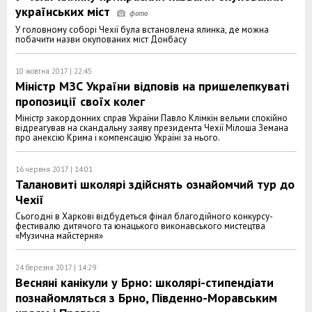
українських міст
У головному соборі Чехії була встановлена ялинка, де можна
побачити назви окупованих міст Донбасу
10 жовтня 2017 | 22:45
Міністр МЗС України відповів на пришелепкуваті
пропозиції своїх колег
Міністр закордонних справ України Павло Клімкін вельми спокійно
відреагував на скандальну заяву президента Чехії Мілоша Земана
про анексію Крима і компенсацію Україні за нього.
16 червня 2017 | 14:01
Талановиті школярі здійснять ознайомчий тур до
Чехії
Сьогодні в Харкові відбудеться фінал благодійного конкурсу-
фестивалю дитячого та юнацького виконавського мистецтва
«Музична майстерня»
24 березня 2017 | 14:29
Весняні канікули у Брно: школярі-стипендіати
познайомляться з Брно, Південно-Моравським