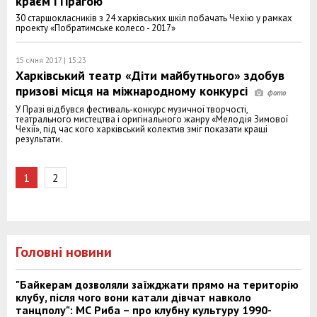
краєм і Прагою
30 старшокласників з 24 харківських шкіл побачать Чехію у рамках
проекту «Побратимське колесо - 2017»
15 січня 2017 | 15:23
Харківський театр «Діти майбутнього» здобув
призові місця на міжнародному конкурсі
У Празі відбувся фестиваль-конкурс музичної творчості,
театрального мистецтва і оригінального жанру «Мелодія Зимової
Чехії», під час кого харківський колектив зміг показати кращі
результати.
1
2
Головні новини
"Байкерам дозволяли заїжджати прямо на територію
клубу, після чого вони катали дівчат навколо
танцполу": МС Риба – про клубну культуру 1990-