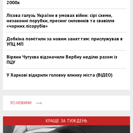
2000х
Лісова галузь України в умовах війни: сірі схеми,
незаконні порубки, пресинг силовиків та свавілля
«чорних лісорубів»
Добкіна помітили за новим заняттям: прислужував в
УПЦ МП
Віряни Чугуєва відзначили Вербну неділю разом із
ПЦУ
У Харкові відкрили головну ялинку міста (ВІДЕО)
УСІ НОВИНИ
КРАЩЕ ЗА ТИЖДЕНЬ