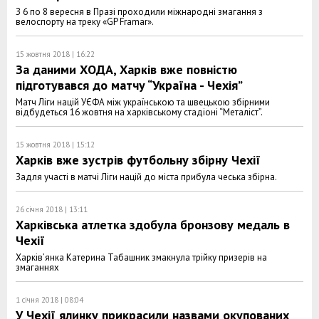
З 6 по 8 вересня в Празі проходили міжнародні змагання з
велоспорту на треку «GP Framar».
15 жовтня 2018 | 16:22
За даними ХОДА, Харків вже повністю
підготувався до матчу “Україна - Чехія”
Матч Ліги націй УЄФА між українською та швецькою збірними
відбудеться 16 жовтня на харківському стадіоні “Металіст”.
15 жовтня 2018 | 15:12
Харків вже зустрів футбольну збірну Чехії
Задля участі в матчі Ліги націй до міста прибула чеська збірна.
26 січня 2018 | 13:11
Харківська атлетка здобула бронзову медаль в
Чехії
Харків’янка Катерина Табашник змакнула трійку призерів на
змаганнях
1 січня 2018 | 08:04
У Чехії ялинку прикрасили назвами окупованих