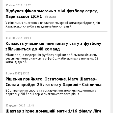
15 січня 2017 | 18:37
Відбувся фінал змагань з міні-футболу серед
Харківської ДСНС
У фінальних змаганнях взяли участь кращі команди підрозділів
Харківської служби з надзвичайних ситуацій.
11 січня 2017 | 01:14
Кількість учасників чемпіонату світу з футболу
збільшиться до 48 команд
Міжнародна федерація футболу вирішила збільшити кількість
учасників чемпіонату світу з футболу збільшиться з нинішніх 32
команд до 48.
9 січня 2017 | 15:25
Рішення прийнято. Остаточне. Матч Шахтар-
Сельта пройде 23 лютого у Харкові - Світлична
Вболівальники спорту та усі харків'яни зможуть подивитися у
Харкові у 2017 році серію змагань світового рівня
27 грудня 2016 | 11:48
Шахтар зіграє домашній матч 1/16 фіналу Ліги