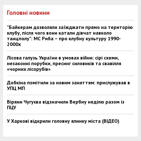
Головні новини
"Байкерам дозволяли заїжджати прямо на територію
клубу, після чого вони катали дівчат навколо
танцполу": МС Риба – про клубну культуру 1990-
2000х
Лісова галузь України в умовах війни: сірі схеми,
незаконні порубки, пресинг силовиків та свавілля
«чорних лісорубів»
Добкіна помітили за новим заняттям: прислужував в
УПЦ МП
Віряни Чугуєва відзначили Вербну неділю разом із
ПЦУ
У Харкові відкрили головну ялинку міста (ВІДЕО)