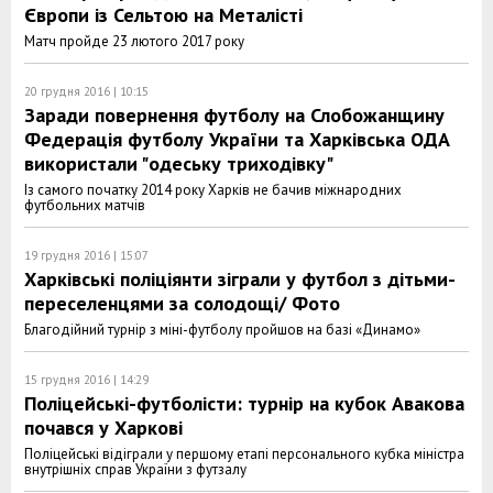
Європи із Сельтою на Металісті
Матч пройде 23 лютого 2017 року
20 грудня 2016 | 10:15
Заради повернення футболу на Слобожанщину
Федерація футболу України та Харківська ОДА
використали "одеську триходівку"
Із самого початку 2014 року Харків не бачив міжнародних
футбольних матчів
19 грудня 2016 | 15:07
Харківські поліціянти зіграли у футбол з дітьми-
переселенцями за солодощі/ Фото
Благодійний турнір з міні-футболу пройшов на базі «Динамо»
15 грудня 2016 | 14:29
Поліцейські-футболісти: турнір на кубок Авакова
почався у Харкові
Поліцейські відіграли у першому етапі персонального кубка міністра
внутрішніх справ України з футзалу