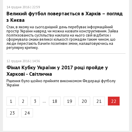
14 грудня 2016 | 22:59
Великий футбол повертається в Харків – погляд
з Києва
Стан, в якому на сьогоднішній день перебуває інформаційний
простір України навряд чи можна назвати конструктивним. Зайва
політизованість суспільства наклала на нього свій відбиток і
сформувала смаки великої кількості громадян таким чином, що
люди перестають бачити позитивні зміни, налаштовуючись на
регулярну критику.
12 грудня 2016 | 14:36
Фінал Кубку України у 2017 році пройде у
Харкові - Світлична
Рішення було щойно прийняте виконкомом Федераціі футболу
України
…
1
2
3
18
19
20
21
22
23
24