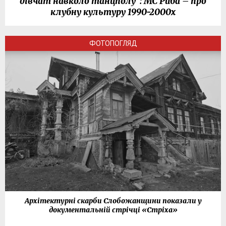
дівчат навколо танцполу": МС Риба – про
клубну культуру 1990-2000х
ФОТОПОГЛЯД
Архітектурні скарби Слобожанщини показали у
документальній стрічці «Стріха»