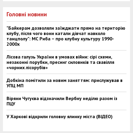
Головні новини
"Байкерам дозволяли заїжджати прямо на територію
клубу, після чого вони катали дівчат навколо
танцполу": МС Риба – про клубну культуру 1990-
2000х
Лісова галузь України в умовах війни: сірі схеми,
незаконні порубки, пресинг силовиків та свавілля
«чорних лісорубів»
Добкіна помітили за новим заняттям: прислужував в
УПЦ МП
Віряни Чугуєва відзначили Вербну неділю разом із
ПЦУ
У Харкові відкрили головну ялинку міста (ВІДЕО)