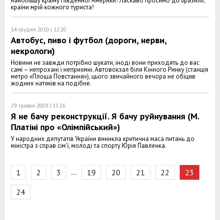
найбільшу країну Південної Америки! Ласкаво просимо до Бразилії,
країни мрій кожного туриста!
14 грудня 2010 | 12:20
Автобус, пиво і футбол (дороги, нерви,
некрологи)
Новини не завжди потрібно шукати, іноді вони приходять до вас
самі – непрохані і неприємні. Автовокзал біля Кінного Ринку (станція
метро «Площа Повстання»), цього звичайного вечора не обіцяв
жодних натяків на подібне.
29 травня 2009 | 13:26
Я не бачу реконструкції. Я бачу руйнування (М.
Платіні про «Олімпійський»)
У народних депутатів України виникла критична маса питань до
міністра з справ сім'ї, молоді та спорту Юрія Павленка.
…
1
2
3
19
20
21
22
23
24