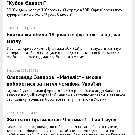
"Кубок Єдності"
ГО "Східний корпус" і "Спортивний корпус АЗОВ Харків" проведуть
турнір з міні-футболу "Кубок Єдності".
1 липня 2011 | 17:02
Блискавка вбила 18-річного футболіста під час
матчу
У селищі Криворіжжя (Луганська обл.) 18-річний студент загинув,
семеро людей постраждали внаслідок попадання блискавки у
футбольне поле під час футбольного матчу.
8 червня 2011 | 00:56
Олександр Заваров: «Металіст» зможе
поборотися за титул чемпіона України
Відомий український форвард 1980-х років Олександр Заваров
вважає, що у «Шахтаря» і «Динамо» в наступному сезоні з'являться
серйозні суперники в боротьбі за титул чемпіона України.
23 січня 2011 | 14:12
Життя по-бразильські. Частина 1 - Сан-Паулу
Величезні пляжі, океан, чистий пісок під ногами, багато музики,
танців і нескінченне свято цілодобово - типове уявлення про