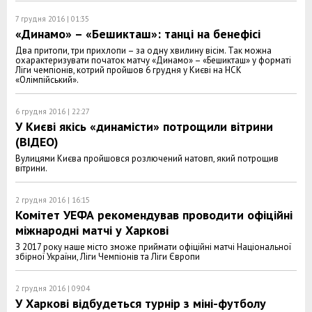
7 грудня 2016 | 01:35
«Динамо» – «Бешикташ»: танці на бенефісі
Два притопи, три прихлопи – за одну хвилину вісім. Так можна
охарактеризувати початок матчу «Динамо» – «Бешикташ» у форматі
Ліги чемпіонів, котрий пройшов 6 грудня у Києві на НСК
«Олімпійський».
6 грудня 2016 | 22:27
У Києві якісь «динамісти» потрощили вітрини
(ВІДЕО)
Вулицями Києва пройшовся розлючений натовп, який потрощив
вітрини.
2 грудня 2016 | 16:15
Комітет УЕФА рекомендував проводити офіційні
міжнародні матчі у Харкові
З 2017 року наше місто зможе приймати офіційні матчі Національної
збірної України, Ліги Чемпіонів та Ліги Європи
2 грудня 2016 | 09:04
У Харкові відбудеться турнір з міні-футболу