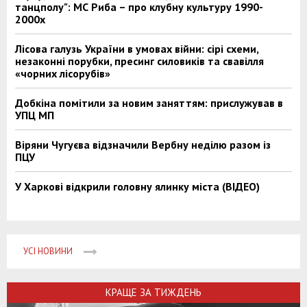
танцполу": МС Риба – про клубну культуру 1990-
2000х
Лісова галузь України в умовах війни: сірі схеми,
незаконні порубки, пресинг силовиків та свавілля
«чорних лісорубів»
Добкіна помітили за новим заняттям: прислужував в
УПЦ МП
Віряни Чугуєва відзначили Вербну неділю разом із
ПЦУ
У Харкові відкрили головну ялинку міста (ВІДЕО)
УСІ НОВИНИ
КРАЩЕ ЗА ТИЖДЕНЬ