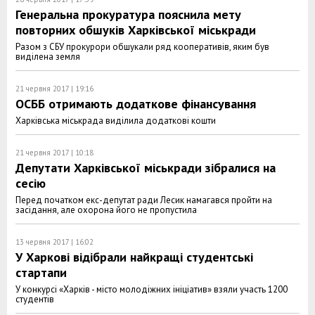
Генеральна прокуратура пояснила мету
повторних обшуків Харківської міськради
Разом з СБУ прокурори обшукали ряд кооперативів, яким був
виділена земля
21 червня 2017 | 19:16
ОСББ отримають додаткове фінансування
Харківська міськрада виділила додаткові кошти
21 червня 2017 | 10:18
Депутати Харківської міськради зібралися на
сесію
Перед початком екс-депутат ради Лесик намагався пройти на
засідання, але охорона його не пропустила
13 червня 2017 | 16:02
У Харкові відібрали найкращі студентські
стартапи
У конкурсі «Харків - місто молодіжних ініціатив» взяли участь 1200
студентів