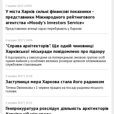
7 червня 2017 | 09:03
У міста Харків сильні фінансові показники -
представники Міжнародного рейтингового
агентства «Moody's Investors Service»
Представники агенції зараз перебувають у Харкові
6 червня 2017 | 14:08
"Справа архітекторів". Ще одній чиновниці
Харківської міськради повідомлено про підозру
Її підозрюють у заволодінні за попередньою змовою групою осіб
чужим майном у особливо великих розмірах шляхом зловживання
службовим становищем
3 червня 2017 | 15:58
Заступниця мера Харкова стала його радником
Тетяна Овіннікова з 1 червня працює на посаді радника міського
голови.
2 червня 2017 | 15:31
Генпрокуратура розслідує діяльність архітекторів
Харківській міськради