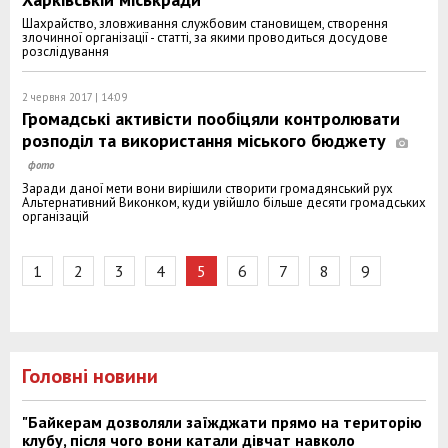
Шахрайство, зловживання службовим становищем, створення
злочинної організації - статті, за якими проводиться досудове
розслідування
2 червня 2017 | 14:09
Громадські активісти пообіцяли контролювати
розподіл та використання міського бюджету
Заради даної мети вони вирішили створити громадянський рух
Альтернативний Виконком, куди увійшло більше десяти громадських
організацій
1
2
3
4
5
6
7
8
9
Головні новини
"Байкерам дозволяли заїжджати прямо на територію
клубу, після чого вони катали дівчат навколо