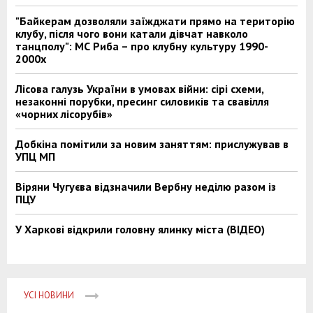
"Байкерам дозволяли заїжджати прямо на територію
клубу, після чого вони катали дівчат навколо
танцполу": МС Риба – про клубну культуру 1990-
2000х
Лісова галузь України в умовах війни: сірі схеми,
незаконні порубки, пресинг силовиків та свавілля
«чорних лісорубів»
Добкіна помітили за новим заняттям: прислужував в
УПЦ МП
Віряни Чугуєва відзначили Вербну неділю разом із
ПЦУ
У Харкові відкрили головну ялинку міста (ВІДЕО)
УСІ НОВИНИ