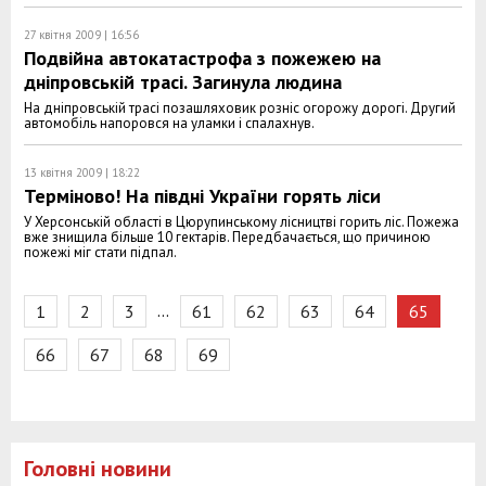
27 квітня 2009 | 16:56
Подвійна автокатастрофа з пожежею на
дніпровській трасі. Загинула людина
На дніпровській трасі позашляховик розніс огорожу дорогі. Другий
автомобіль напоровся на уламки і спалахнув.
13 квітня 2009 | 18:22
Терміново! На півдні України горять ліси
У Херсонській області в Цюрупинському лісництві горить ліс. Пожежа
вже знищила більше 10 гектарів. Передбачається, що причиною
пожежі міг стати підпал.
…
1
2
3
61
62
63
64
65
66
67
68
69
Головні новини