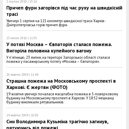
2 серпня 2010 | 15:16
Причеп фури загорівся під час руху на швидкісній
трасі
Увечері 1 серпня на 121 кілометрі швидкісної траси Харків-
Дніпропетровськ горів причеп фури.
23 липня 2010 | 11:35
У потязі Москва – Євпаторія сталася пожежа.
Вигоріла половина купейного вагону
У п’ятницю, 23 липня, на території Запорізької області сталася
пожежа у пасажирському потягу «Москва – Євпаторія».
20 жовтня 2009 | 11:49
Страшна пожежа на Московському проспекті в
Харкові. Є жертви (ФОТО)
19 жовтня увечері почалася масштабна пожежа в 5-поверховому
будинку на Московському проспекті в Харкові. У 18:52 мешканці
будинку викликали рятувальників.
19 жовтня 2009 | 10:50
Син Володимира Кузьміна трагічно загинув,
рятуючись від пожежі