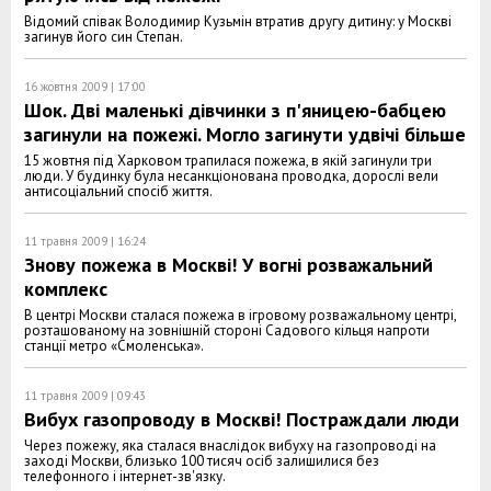
Відомий співак Володимир Кузьмін втратив другу дитину: у Москві
загинув його син Степан.
16 жовтня 2009 | 17:00
Шок. Дві маленькі дівчинки з п'яницею-бабцею
загинули на пожежі. Могло загинути удвічі більше
15 жовтня під Харковом трапилася пожежа, в якій загинули три
люди. У будинку була несанкціонована проводка, дорослі вели
антисоціальний спосіб життя.
11 травня 2009 | 16:24
Знову пожежа в Москві! У вогні розважальний
комплекс
В центрі Москви сталася пожежа в ігровому розважальному центрі,
розташованому на зовнішній стороні Садового кільця напроти
станції метро «Смоленська».
11 травня 2009 | 09:43
Вибух газопроводу в Москві! Постраждали люди
Через пожежу, яка сталася внаслідок вибуху на газопроводі на
заході Москви, близько 100 тисяч осіб залишилися без
телефонного і інтернет-зв'язку.