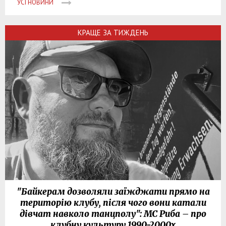
УСІ НОВИНИ
КРАЩЕ ЗА ТИЖДЕНЬ
"Байкерам дозволяли заїжджати прямо на
територію клубу, після чого вони катали
дівчат навколо танцполу": МС Риба – про
клубну культуру 1990-2000х