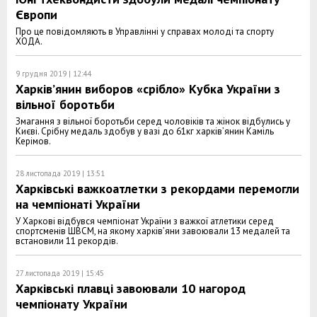
Європи
Про це повідомляють в Управлінні у справах молоді та спорту
ХОДА.
9 грудня 2019 | 12:44
Харків’янин виборов «срібло» Кубка України з
вільної боротьби
Змагання з вільної боротьби серед чоловіків та жінок відбулись у
Києві. Срібну медаль здобув у вазі до 61кг харків’янин Каміль
Керімов.
28 листопада 2019 | 13:51
Харківські важкоатлетки з рекордами перемогли
на чемпіонаті України
У Харкові відбувся чемпіонат України з важкої атлетики серед
спортсменів ШВСМ, на якому харків’яни завоювали 13 медалей та
встановили 11 рекордів.
27 листопада 2019 | 15:45
Харківські плавці завоювали 10 нагород
чемпіонату України