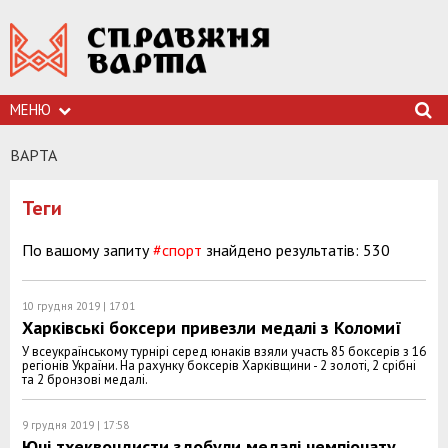
МЕНЮ
ВАРТА
Теги
По вашому запиту
#спорт
знайдено результатів: 530
10 грудня 2019 | 17:01
Харківські боксери привезли медалі з Коломиї
У всеукраїнському турнірі серед юнаків взяли участь 85 боксерів з 16
регіонів України. На рахунку боксерів Харківщини - 2 золоті, 2 срібні
та 2 бронзові медалі.
9 грудня 2019 | 17:58
Юні тхеквондисти здобули медалі чемпіонату