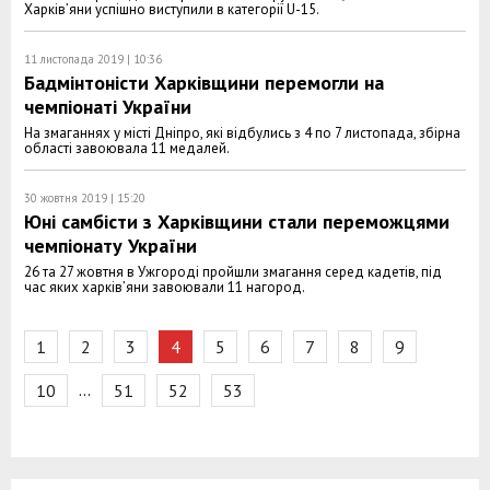
Харків’яни успішно виступили в категорії U-15.
11 листопада 2019 | 10:36
Бадмінтоністи Харківщини перемогли на
чемпіонаті України
На змаганнях у місті Дніпро, які відбулись з 4 по 7 листопада, збірна
області завоювала 11 медалей.
30 жовтня 2019 | 15:20
Юні самбісти з Харківщини стали переможцями
чемпіонату України
26 та 27 жовтня в Ужгороді пройшли змагання серед кадетів, під
час яких харків’яни завоювали 11 нагород.
1
2
3
4
5
6
7
8
9
…
10
51
52
53