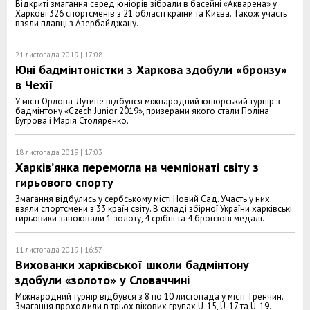
Відкриті змагання серед юніорів зібрали в басейні «Акварена» у
Харкові 326 спортсменів з 21 області країни та Києва. Також участь
взяли плавці з Азербайджану.
21 листопада 2019 | 17:08
Юні бадмінтоністки з Харкова здобули «бронзу»
в Чехії
У місті Орлова-Лутине відбувся міжнародний юніорський турнір з
бадмінтону «Czech Junior 2019», призерами якого стали Поліна
Бугрова і Марія Столяренко.
18 листопада 2019 | 17:03
Харків’янка перемогла на чемпіонаті світу з
гирьового спорту
Змагання відбулись у сербському місті Новий Сад. Участь у них
взяли спортсмени з 33 країн світу. В складі збірної України харківські
гирьовики завоювали 1 золоту, 4 срібні та 4 бронзові медалі.
11 листопада 2019 | 16:37
Вихованки харківської школи бадмінтону
здобули «золото» у Словаччині
Міжнародний турнір відбувся з 8 по 10 листопада у місті Тренчин.
Змагання проходили в трьох вікових групах U-15, U-17 та U-19.