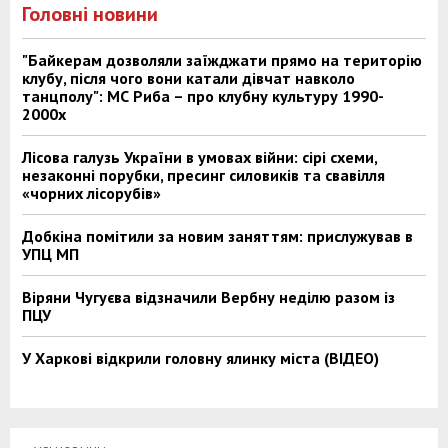
Головні новини
"Байкерам дозволяли заїжджати прямо на територію
клубу, після чого вони катали дівчат навколо
танцполу": МС Риба – про клубну культуру 1990-
2000х
Лісова галузь України в умовах війни: сірі схеми,
незаконні порубки, пресинг силовиків та свавілля
«чорних лісорубів»
Добкіна помітили за новим заняттям: прислужував в
УПЦ МП
Віряни Чугуєва відзначили Вербну неділю разом із
ПЦУ
У Харкові відкрили головну ялинку міста (ВІДЕО)