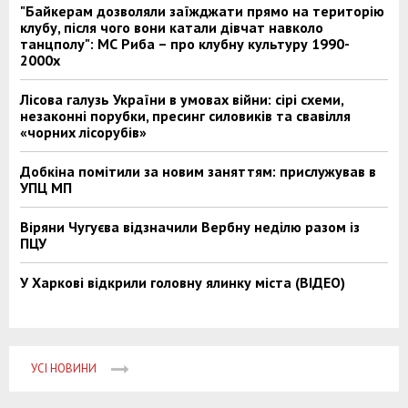
"Байкерам дозволяли заїжджати прямо на територію
клубу, після чого вони катали дівчат навколо
танцполу": МС Риба – про клубну культуру 1990-
2000х
Лісова галузь України в умовах війни: сірі схеми,
незаконні порубки, пресинг силовиків та свавілля
«чорних лісорубів»
Добкіна помітили за новим заняттям: прислужував в
УПЦ МП
Віряни Чугуєва відзначили Вербну неділю разом із
ПЦУ
У Харкові відкрили головну ялинку міста (ВІДЕО)
УСІ НОВИНИ