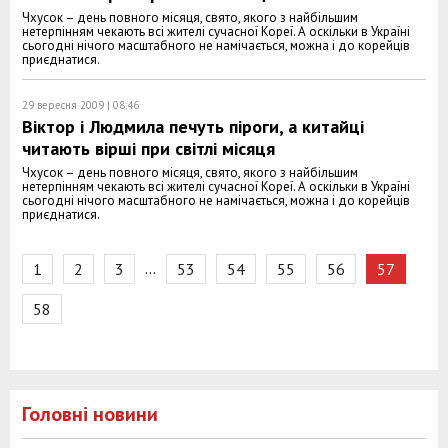
Чхусок – день повного місяця, свято, якого з найбільшим
нетерпінням чекають всі жителі сучасної Кореї. А оскільки в Україні
сьогодні нічого масштабного не намічається, можна і до корейців
приєднатися.
29 вересня 2009 | 08:46
Віктор і Людмила печуть піроги, а китайці
читають вірші при світлі місяця
Чхусок – день повного місяця, свято, якого з найбільшим
нетерпінням чекають всі жителі сучасної Кореї. А оскільки в Україні
сьогодні нічого масштабного не намічається, можна і до корейців
приєднатися.
…
1
2
3
53
54
55
56
57
58
Головні новини