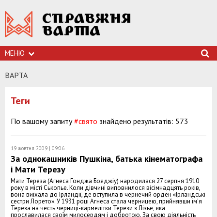
МЕНЮ
ВАРТА
Теги
По вашому запиту
#свято
знайдено результатів: 573
19 жовтня 2009 | 09:06
За однокашників Пушкіна, батька кінематографа
і Мати Терезу
Мати Тереза (Агнеса Гонджа Бояджіу) народилася 27 серпня 1910
року в місті Ськопье. Коли дівчині виповнилося вісімнадцять років,
вона виїхала до Ірландії, де вступила в чернечий орден «Ірландські
сестри Лорето». У 1931 році Агнеса стала черницею, прийнявши ім'я
Тереза на честь черниці-кармелітки Терези з Лізье, яка
прославилася своїм милосердям і добротою. За свою діяльність