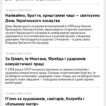
14 жовтня 2009 | 08:59
Наліваймо, браття, кришталеві чаші — святкуємо
День Українського козацтва
День Українського козацтва встановлений в 1999 році Указом
Президента Леоніда Кучми, «враховуючи історичне значення і
заслуги Українського козацтва в затвердженні української
державності та істотний внесок в сучасний процес створення
держави». Наголошується щорічно 14 жовтня — в день свята
Покрова Пречистої Богородиці.
13 жовтня 2009 | 08:11
За Грінвіч, Ів Монтана, Фрейда і ударників
комуністичної праці
У 1958 році в СРСР почалося змагання за звання колективу і
ударника комуністичної праці. Оскільки спортсменами були всі, то
незабаром колективів і ударників стало стільки, що незабаром було
висунуто нове завдання — побудова комунізму в одній окремо
взятій країні.
12 жовтня 2009 | 09:13
П'ємо за художників, санітарів, Колумба і
«Кузькину матір»