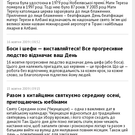
Тереза була удостоєна в 1979 році Нобелівської премії. Мати Тереза
померла в 1997 році. Тоді нею було 87 років. У 2003 році Мати
Терезу католицька церква зарахувала до лиця блаженних.
Прилічення до лиця блаженних – беатіфікация. День беатіфікациі
матері Терези в Албанії відзначають як національне свято. Ім'ям цієї
великої жінки названі міжнародний аеропорт в Тірані і найбільша
лікарня в Албанії.
16 жовтня 2009 | 08:52
Боси і шефи — виставляйтеся! Все прогресивне
людство відзначає ваш День
16 жовтня прогресивне людство відзначає день шефа (або боса).
Цього дня належить пригадати, що керівник — це професія. Що це —
робота без відпочинку, відповідальність за кожен крок, за кожне
слово, за благополуччя підлеглих йому людей.
15 жовтня 2009 | 09:15
Разом з китайцями святкуємо середину осені,
пригощаючись юебінами
Свято Середини осені (Чжунцюцзе) — одна з важливих дат в
китайському календарі. Чжунцюцзе відноситься до традиційних
святкувань з нагоди збору врожаю, і його історія сходить до
династії Тан. Цього дня діти пізно лягають спати, вони чекають
настання ночі, щоб запалити свічки і різноколірні ліхтарі та разом з
батьками вийти на вулиці для милування повним місяцем. Також цей
день — романтичний час для закоханих.