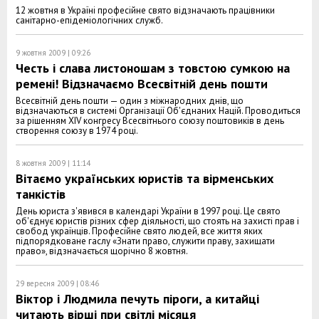
12 жовтня в Україні професійне свято відзначають працівники
санітарно-епідеміологічних служб.
9 жовтня 2009 | 09:26
Честь і слава листоношам з товстою сумкою на
ремені! Відзначаємо Всесвітній день пошти
Всесвітній день пошти — один з міжнародних днів, що
відзначаються в системі Організації Об'єднаних Націй. Проводиться
за рішенням XIV конгресу Всесвітнього союзу поштовиків в день
створення союзу в 1974 році.
8 жовтня 2009 | 11:14
Вітаємо українських юристів та вірменських
танкістів
День юриста з'явився в календарі України в 1997 році. Це свято
об'єднує юристів різних сфер діяльності, що стоять на захисті прав і
свобод українців. Професійне свято людей, все життя яких
підпорядковане гаслу «Знати право, служити праву, захищати
право», відзначається щорічно 8 жовтня.
29 вересня 2009 | 08:46
Віктор і Людмила печуть піроги, а китайці
читають вірші при світлі місяця