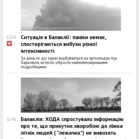
Ситуація в Балаклії: паніки немає,
12:19
спостерігаються вибухи різної
інтенсивності
За день те, що зараз відбувається на артскладах під
Харковом, встигло обрости найнеймовірнішими
подробицями
Балаклія: ХОДА спростувало інформацію
11:42
про те, що прикутих хворобою до ліжка
літніх людей ( "лежачих") не вивозять