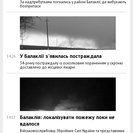
За надприбутками погнались у районі Балаклії, де вибухають
боєприпаси
У Балаклії з'явилась постраждала
14:26
54-річну постраждалу із осколковим пораненням у скроню
доставлено до місцевої лікарні
Балаклія: локалізувати пожежу поки не
14:17
вдалося
Військовослужбовці Збройних Сил України та представники