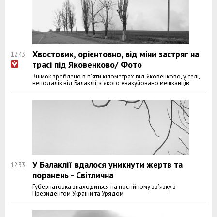
Хвостовик, орієнтовно, від міни застряг на
12:43
трасі під Яковенково/ Фото
Знімок зроблено в п'яти кілометрах від Яковенково, у селі,
неподалік від Балаклії, з якого евакуйовано мешканців
У Балаклії вдалося уникнути жертв та
12:33
поранень - Світлична
Губернаторка знаходиться на постійному зв’язку з
Президентом України та Урядом