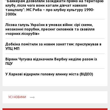
"Байкерам дозволяли заїжджати прямо на територію
клубу, після чого вони катали дівчат навколо
танцполу": МС Риба – про клубну культуру 1990-
2000х
Лісова галузь України в умовах війни: сірі схеми,
незаконні порубки, пресинг силовиків та свавілля
«чорних лісорубів»
Добкіна помітили за новим заняттям: прислужував в
УПЦ МП
Віряни Чугуєва відзначили Вербну неділю разом із
ПЦУ
У Харкові відкрили головну ялинку міста (ВІДЕО)
УСІ НОВИНИ