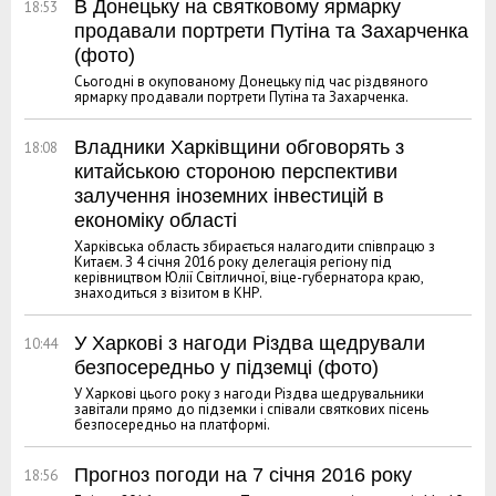
В Донецьку на святковому ярмарку
18:53
продавали портрети Путіна та Захарченка
(фото)
Сьогодні в окупованому Донецьку під час різдвяного
ярмарку продавали портрети Путіна та Захарченка.
Владники Харківщини обговорять з
18:08
китайською стороною перспективи
залучення іноземних інвестицій в
економіку області
Харківська область збирається налагодити співпрацю з
Китаєм. З 4 січня 2016 року делегація регіону під
керівництвом Юлії Світличної, віце-губернатора краю,
знаходиться з візитом в КНР.
У Харкові з нагоди Різдва щедрували
10:44
безпосередньо у підземці (фото)
У Харкові цього року з нагоди Різдва щедрувальники
завітали прямо до підземки і співали святкових пісень
безпосередньо на платформі.
Прогноз погоди на 7 січня 2016 року
18:56