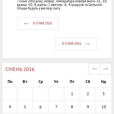
7 січня 2016 року, четвер. Температура повітря вночі -11, -10,
вранці -10, -8, вдень -7, ввечері -6, -4 градусів за Цельсієм.
Опади будуть у вигляді снігу.
6 СІЧНЯ 2016
8 СІЧНЯ 2016
СІЧЕНЬ 2016
Пн
Вт
Ср
Чт
Пт
Сб
Нд
1
2
3
7
8
9
4
10
5
6