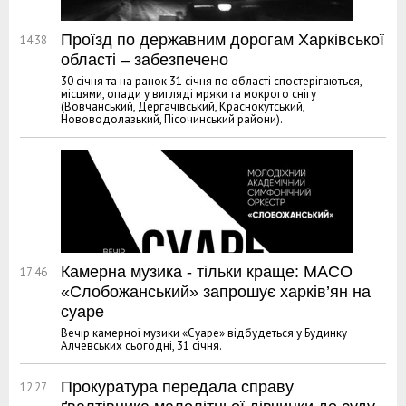
Проїзд по державним дорогам Харківської
14:38
області – забезпечено
30 січня та на ранок 31 січня по області спостерігаються,
місцями, опади у вигляді мряки та мокрого снігу
(Вовчанський, Дергачівський, Краснокутський,
Нововодолазький, Пісочинський райони).
Камерна музика - тільки краще: МАСО
17:46
«Слобожанський» запрошує харків’ян на
суаре
Вечір камерної музики «Суаре» відбудеться у Будинку
Алчевських сьогодні, 31 січня.
Прокуратура передала справу
12:27