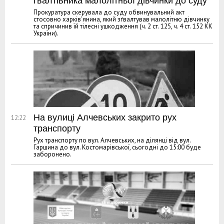
ґвалтівника малолітньої дівчинки до суду
Прокуратура скерувала до суду обвинувальний акт
стосовно харків’янина, який зґвалтував малолітню дівчинку
та спричинив їй тілесні ушкодження (ч. 2 ст. 125, ч. 4 ст. 152 КК
України).
На вулиці Алчевських закрито рух
12:22
транспорту
Рух транспорту по вул. Алчевських, на ділянці від вул.
Гаршина до вул. Костомарівської, сьогодні до 15:00 буде
заборонено.