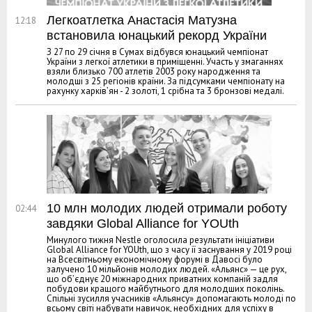
Легкоатлетка Анастасія Матузна
12:18
встановила юнацький рекорд України
З 27 по 29 січня в Сумах відбувся юнацький чемпіонат
України з легкої атлетики в приміщенні. Участь у змаганнях
взяли близько 700 атлетів 2003 року народження та
молодші з 25 регіонів країни. За підсумками чемпіонату на
рахунку харків’ян - 2 золоті, 1 срібна та 3 бронзові медалі.
10 млн молодих людей отримали роботу
02:44
завдяки Global Alliance for YOUth
Минулого тижня Nestle оголосила результати ініціативи
Global Alliance for YOUth, що з часу її заснування у 2019 році
на Всесвітньому економічному форумі в Давосі було
залучено 10 мільйонів молодих людей. «Альянс» — це рух,
що об’єднує 20 міжнародних приватних компаній задля
побудови кращого майбутнього для молодших поколінь.
Спільні зусилля учасників «Альянсу» допомагають молоді по
всьому світі набувати навичок, необхідних для успіху в