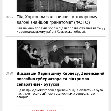
Під Харковом залізничник у товарному
10:53
вагоні знайшов гранатомет (ФОТО)
Залізничник побачив зброю під час розвантаження вагону у
Нововодолазькому районі Харківської області.
Віддавши Харківщину Кернесу, Зеленський
08:58
послабив губернатора та підтримав
сепаратизм - Бутусов
Ще не при одному голові Харківської ОДА область не була
настільки несамостійною у відносинах з центральною
владою.