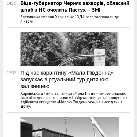
Віце-губернатор Черняк захворів, обласний
14:26
штаб з НС очолить Пастух – ЗМІ
Заступника голови Харківської ОДА госпіталізували до
лікарні.
Під час карантину «Мала Південна»
12:02
запускає віртуальний тур дитячою
залізницею
Харківська дитяча залізниця «Мала Південна» регіональної
філії «Південна залізниця» АТ «Укрзалізниця» запрошує всіх
здійснити екскурсію «Малою Південною», не виходячи з
дому.