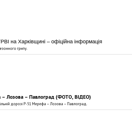
Харковом ширяться добрі вчи
РВІ на Харківщині – офіційна інформація
сезонного грипу.
 – Лозова – Павлоград (ФОТО, ВІДЕО)
більній дорозі Р-51 Мерефа – Лозова – Павлоград.