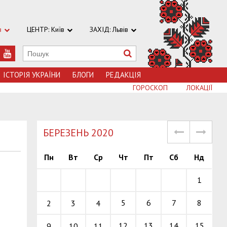
в
ЦЕНТР: Київ
ЗАХІД: Львів
ІСТОРІЯ УКРАЇНИ
БЛОГИ
РЕДАКЦІЯ
ГОРОСКОП
ЛОКАЦІЇ
БЕРЕЗЕНЬ 2020
Пн
Вт
Ср
Чт
Пт
Сб
Нд
1
5
6
7
8
2
3
4
12
13
14
15
9
10
11