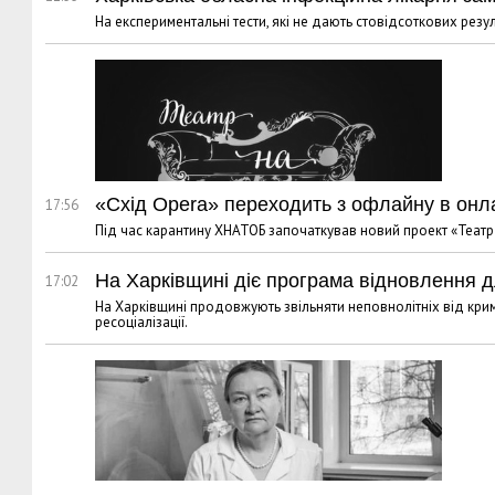
На експериментальні тести, які не дають стовідсоткових резул
«Схід Opera» переходить з офлайну в онл
17:56
Під час карантину ХНАТОБ започаткував новий проект «Театр 
На Харківщині діє програма відновлення д
17:02
На Харківщині продовжують звільняти неповнолітніх від кри
ресоціалізації.