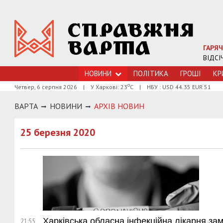
ГАРЯЧ
ВІДСІ
НОВИНИ
ПОЛІТИКА
ГРОШI
КР
о
Четвер, 6 серпня 2026
|
У Харкові: 23
С
|
НБУ : USD 44.35 EUR 51
ВАРТА
НОВИНИ
АРХIВ НОВИН
25 березня 2020
Харківська обласна інфекційна лікарня зам
21:55