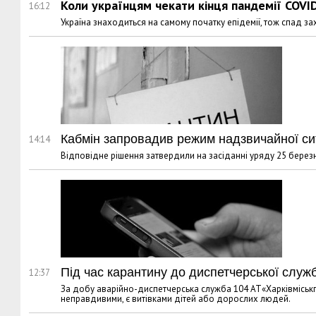
Коли українцям чекати кінця пандемії COVI
16:12
Україна знаходиться на самому початку епідемії, тож спад 
Кабмін запровадив режим надзвичайної ситу
14:14
Відповідне рішення затвердили на засіданні уряду 25 берез
Під час карантину до диспетчерської служб
12:37
За добу аварійно-диспетчерська служба 104 АТ«Харківміськга
неправдивими, є витівками дітей або дорослих людей.