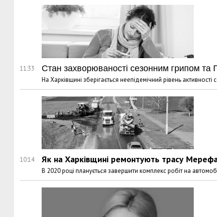
Стан захворюваності сезонним грипом та Г
11:33
На Харківщині зберігається неепідемічний рівень активності 
Як на Харківщині ремонтують трасу Мерефа
10:14
В 2020 році планується завершити комплекс робіт на автомо