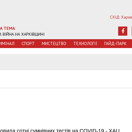
СХІД: Харкі
А ТЕМА:
Ч: ВІЙНА НА ХАРКІВЩИНІ
ИМIНАЛ
СПОРТ
МИСТЕЦТВО
ТЕХНОЛОГIЇ
ГАЙД-ПАРК
овила сотні сумнівних тестів на COVID-19 - ХАЦ