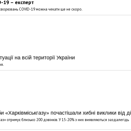
D-19 – експерт
захворювань COVID-19 можна чекати ще не скоро.
ації на всій території України
ня.
и «Харківміськгазу» почастішали хибні виклики від д
з» отримує близько 200 дзвінків. У 15-20% з них виявляються заздалегідь