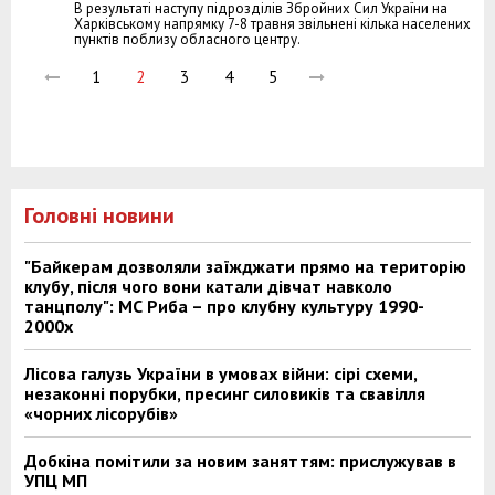
В результаті наступу підрозділів Збройних Сил України на
Харківському напрямку 7-8 травня звільнені кілька населених
пунктів поблизу обласного центру.
1
2
3
4
5
Головні новини
"Байкерам дозволяли заїжджати прямо на територію
клубу, після чого вони катали дівчат навколо
танцполу": МС Риба – про клубну культуру 1990-
2000х
Лісова галузь України в умовах війни: сірі схеми,
незаконні порубки, пресинг силовиків та свавілля
«чорних лісорубів»
Добкіна помітили за новим заняттям: прислужував в
УПЦ МП