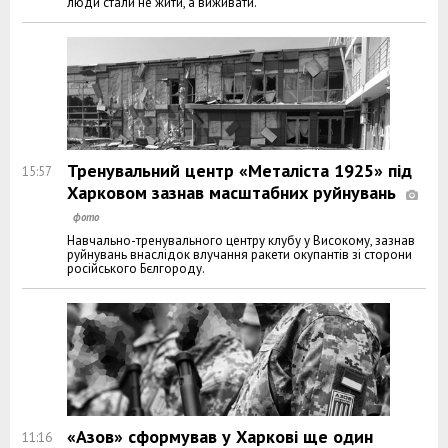
люди стали не жити, а виживати.
Тренувальний центр «Металіста 1925» під
15:57
Харковом зазнав масштабних руйнувань
Навчально-тренувального центру клубу у Високому, зазнав
руйнувань внаслідок влучання ракети окупантів зі сторони
російського Бєлгороду.
«Азов» сформував у Харкові ще один
11:16