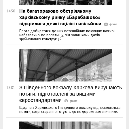
На багаторазово обстріляному
14:50
харківському ринку «Барабашово»
відкрилися деякі вцілілі павільйони
Проте добиратися до них потенційним покупцям важко і
небезпечно: по попелищу, під залишками дахів і
зруйнованих конструкцій.
З Південного вокзалу Харкова вирушають
18:01
потяги, підготовлені за вищими
євростандартами
Щодня з Харківського Південного вокзалу відправляються
потяги, котрі старанно готують до подорожі залізничники.