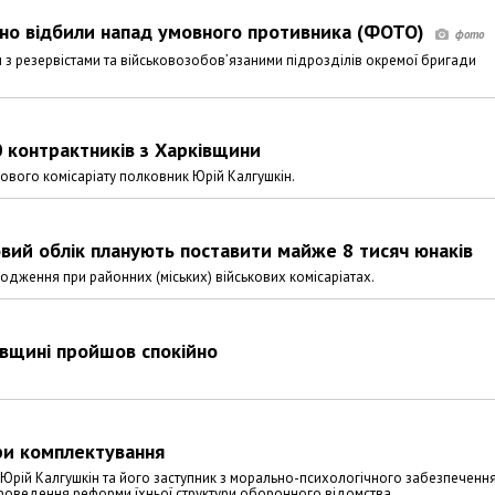
ішно відбили напад умовного противника (ФОТО)
 з резервістами та військовозобов’язаними підрозділів окремої бригади
0 контрактників з Харківщини
ового комісаріату полковник Юрій Калгушкін.
овий облік планують поставити майже 8 тисяч юнаків
родження при районних (міських) військових комісаріатах.
вщині пройшов спокійно
ри комплектування
 Юрій Калгушкін та його заступник з морально-психологічного забезпеченн
роведення реформи їхньої структури оборонного відомства.