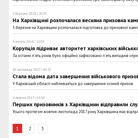
5 березня 2018 | 20:35
На Харківщині розпочалася весняна призовна кам
5 березня на Харківщині розпочалася підготовка до призовної кампа
6 лютого 2018 | 13:05
Корупція підриває авторитет харківських військко
За останні п'ять років було офіційно зафіксовано п'ять випадків отр
10 листопада 2017 | 00:25
Стала відома дата завершення військового призо
У Харківській області наближається до завершення осінній призов
4 жовтня 2017 | 16:10
Перших призовників з Харківщини відправили сл
Усього протягом жовтня-листопада 2017 року Харківщина має відправ
1
2
3