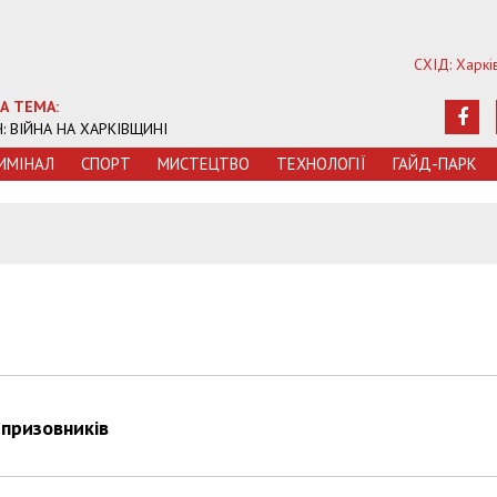
СХІД: Харкі
А ТЕМА:
Ч: ВІЙНА НА ХАРКІВЩИНІ
ИМIНАЛ
СПОРТ
МИСТЕЦТВО
ТЕХНОЛОГIЇ
ГАЙД-ПАРК
 призовників