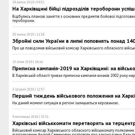
28 липня 2019 | 09:52
На Харківщині бійці підрозділів тероборони усп
Відбулись планові заняття з основних предметів бойової підготовки
тероборони.
20 липня 2019 | 11:38
Збройні сили України в липні поповнять понад 14
Про це повідомив військовий комісар Харківського обласного військ
25 січня 2019 | 18:16
Приписна кампанія-2019 на Харківщині: на військ
В Харківській області триває приписна кампанія юнаків 2002 року на
3 грудня 2018 | 12:57
Перший тиждень військового положення на Харкі
На даний момент ситуація в регіоні залишається керованою.
9 листопада 2018 | 15:31
Харківські військкомати перетворять на терцент
Військовий комісар Харківського обласного військкомату полковник
підполковник Андрій Семенович розповіли про законодавчу базу п