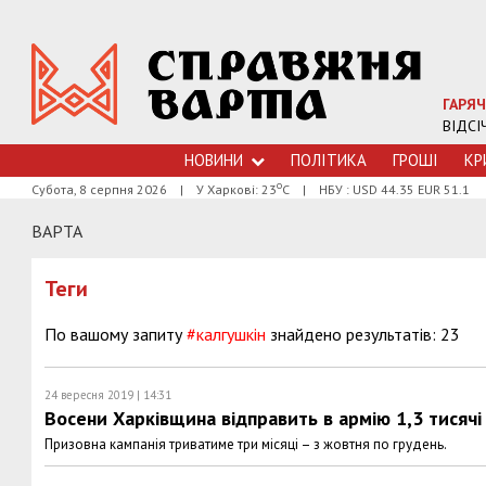
ГАРЯЧ
ВІДСІ
НОВИНИ
ПОЛІТИКА
ГРОШI
КР
о
Субота, 8 серпня 2026
|
У Харкові: 23
С
|
НБУ : USD 44.35 EUR 51.1
ВАРТА
Теги
По вашому запиту
#калгушкін
знайдено результатів: 23
24 вересня 2019 | 14:31
Восени Харківщина відправить в армію 1,3 тисячі
Призовна кампанія триватиме три місяці – з жовтня по грудень.