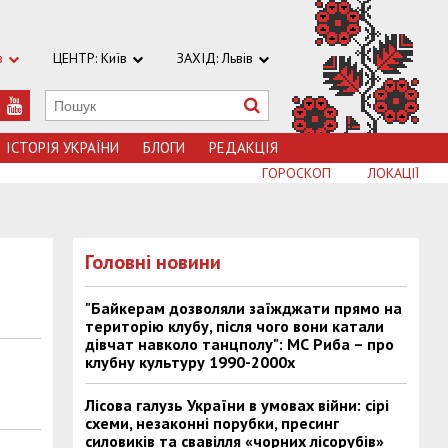
в
ЦЕНТР: Київ
ЗАХІД: Львів
ІСТОРІЯ УКРАЇНИ
БЛОГИ
РЕДАКЦІЯ
ГОРОСКОП
ЛОКАЦІЇ
Головні новини
"Байкерам дозволяли заїжджати прямо на
територію клубу, після чого вони катали
дівчат навколо танцполу": МС Риба – про
клубну культуру 1990-2000х
Лісова галузь України в умовах війни: сірі
схеми, незаконні порубки, пресинг
силовиків та свавілля «чорних лісорубів»