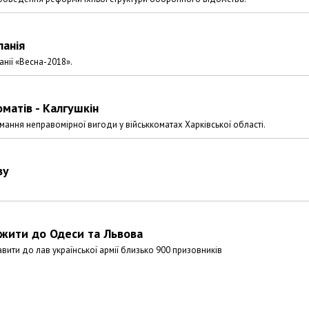
панія
нії «Весна-2018».
матів - Калгушкін
имання неправомірної вигоди у військкоматах Харківської області.
ву
ужити до Одеси та Львова
ити до лав української армії близько 900 призовників