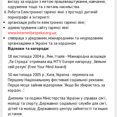
виїзду за кордон з метою працевлаштування, навчання,
одруження тощо та з питань насильства.
Робота Електронної гарячої лінії з протидії дитячій
порнографії в Інтернеті:
організація роботи електронної гарячої лінії;
адміністрування сайту гарячої лінії
www.internetbezpeka.org.ua
;
співпраця з урядовими, міжнародними та неурядовими
організаціями в Україні та за кордоном
Відзнаки та нагороди:
18 листопада 2004 р., Рим, Італія - Міжнародна асоціація
„Ла Страда” отримала від MTV Europe нагороду „Звільни
свій розум” (Free Your Mind Award)
30 листопада 2005 р., Київ, Україна - перемога на
Першому Національному фестивалі соціальної реклами.
Перше місце зайняв відеоролик ”Якщо Ви збираєтесь за
кордон...”.
Дипломи та подяки Міністерства України у справах сім’ї,
молоді та спорту, Державної соціальної служби для сім’ї,
дітей та молоді, Державного центру зайнятості та інших
установ.