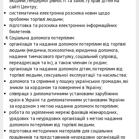
людини, гендерної рівності та захисту прав дітей на
сайті Центру;
систематична електронна розсилка новин щодо
проблеми торгівлі людьми;
підготовка та розсилка електронних інформаційних
бюлетенів.
Соціальна допомога потерпілим:
організація та надання допомоги потерпілим від торгівлі
людьми (медична, психологічна, юридична допомога,
надання тимчасового притулку, соціальний супровід,
переадресація та ін.), а також членам їх родин;
організація та надання допомоги дітям, потерпілим від
торгівлі людьми, сексуальної експлуатації та насильства;
допомога та сприяння у пошуку українських громадян, які
зникли за кордоном та поверненні в Україну;
співпраця з дипломатичними установами зарубіжних
країн в Україні та дипломатичними установами України
за кордоном з метою надання допомоги потерпілим;
робота по укріпленню мережі фахівців міжнародних,
урядових та неурядових організацій з метою надання
допомоги потерпілим від торгівлі людьми;
підготовка методичних матеріалів для соціальних
працівників та представників неурядових організацій по