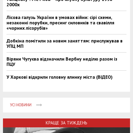
2000х
Лісова галузь України в умовах війни: сірі схеми,
незаконні порубки, пресинг силовиків та свавілля
«чорних лісорубів»
Добкіна помітили за новим заняттям: прислужував в
УПЦ МП
Віряни Чугуєва відзначили Вербну неділю разом із
ПЦУ
У Харкові відкрили головну ялинку міста (ВІДЕО)
УСІ НОВИНИ
КРАЩЕ ЗА ТИЖДЕНЬ