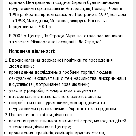
країнах Центральної і Східної Європи була ініційована
неурядовими організаціями Нідерландів, Польщі і Чехії в
1995 р. Україна приєдналась до Програми в 1997, Болгарія
- в 1998, Македонія, Молдова, Білорусь, Боснія та
Герцеговина в 2001 р.
В 2004 р. Центр „Ла Страда-Україна” стала засновником
та членом Міжнародної асоціації „Ла Страда”.
Напрямки діяльності:
Вдосконалення державної політики та проведення
досліджень:
проведення досліджень з проблем торгівлі людьми,
сексуальної експлуатації дітей, насильства, дискримінації
в суспільстві, дотримання прав людини;
участь у розробці міжнародних документів;
вдосконалення національного законодавства;
співробітництво з урядовими, міжнародними та
неурядовими організаціями в Україні та за кордоном
Превентивно-освітня діяльність:
ведення просвітницької діяльності серед молоді та дітей
з тематики діяльності Центру;
проведення тренінгів, семінарів, круглих столів,