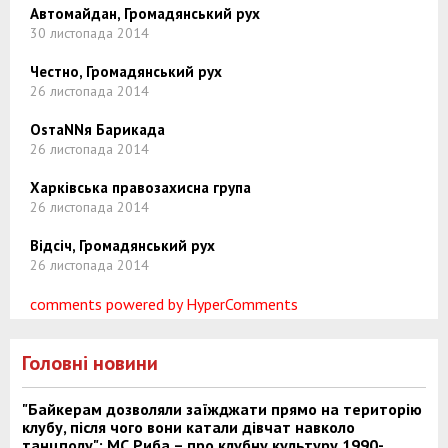
Автомайдан, Громадянський рух
30 листопада 2014
Честно, Громадянський рух
26 листопада 2014
ОsтаNNя Барикада
26 листопада 2014
Харківська правозахисна група
26 листопада 2014
Відсіч, Громадянський рух
26 листопада 2014
comments powered by HyperComments
Головні новини
"Байкерам дозволяли заїжджати прямо на територію
клубу, після чого вони катали дівчат навколо
танцполу": МС Риба – про клубну культуру 1990-