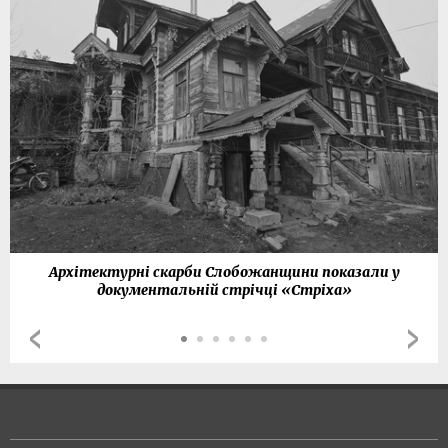
Архітектурні скарби Слобожанщини показали у
документальній стрічці «Стріха»