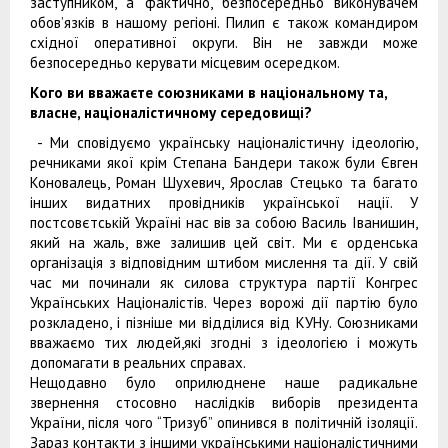
заступником, а фактично, безпосередньо виконувачем
обов’язків в нашому регіоні. Пилип є також командиром
східної оперативної округи. Він не завжди може
безпосередньо керувати місцевим осередком.
Кого ви вважаєте союзниками в національному та,
власне, націоналістичному середовищі?
- Ми сповідуємо українську націоналістичну ідеологію,
речниками якої крім Степана Бандери також були Євген
Коновалець, Роман Шухевич, Ярослав Стецько та багато
інших видатних провідників української нації. У
постсовєтській Україні нас вів за собою Василь Іванишин,
який на жаль, вже залишив цей світ. Ми є орденська
організація з відповідним штибом мислення та дії. У свій
час ми починали як силова структура партії Конгрес
Українських Націоналістів. Через ворожі дії партію було
розкладено, і пізніше ми відділися від КУНу. Союзниками
вважаємо тих людей,які згодні з ідеологією і можуть
допомагати в реальних справах.
Нещодавно було оприлюднене наше радикальне
звернення стосовно наслідків виборів президента
України, після чого “Тризуб” опинився в політичній ізоляції.
Зараз контакти з іншими українськими націоналістичними