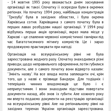
- 14 жовтня 1993 року вважається днем заснування
організації як такої. Спочатку її осередки були в окремих
регіонах. На початку 1994 року, найбільша концентрація
“Тризубу” була в західних областях, і була окрема
Харківська сотня. Харківщина з самого початку була в
перших лавах розбудови нашої організації. У 1994 році
відбулась перша акція організації, якраз мала місце у
Харкові – це спалення червоної комуністичної ганчірки під
час багатотисячного мітингу комуністів. Це і зараз
продовжуємо практикувати при нагоді.
Організація на всеукраїнському рівні не була
зареєстрована жодного разу. Спочатку знаходилися різні
приводи, щодо неправильного оформлення, потім губилися
документи, але з самого початку вони відверто казали:
“Змініть назву”. На все влада могла заплющити очі, крім
того, що у назві є прізвище Бандери. Для тодішніх і
теперішніх чинних владоможців це було і є
неприпустимим. І вони знаходили підстави повертати
документи назад, або знов їх губити. Але кожного року
ми вперто подаємо документи на реєстрацію організації
на всеукраїнському рівні. Але на регіональному рівні на
західних теренах України організація зареєстрована.