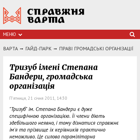
МЕНЮ
ВАРТА
ГАЙД-ПАРК
ПРАВІ ГРОМАДСЬКІ ОРГАНІЗАЦІЇ
Тризуб імені Степана
Бандери, громадська
організація
П'ятниця, 21 січня 2011, 14:30
"Тризуб" ім. Степана Бандери є дуже
специфічною організацією. Її члени діють
здебільшого неявно, і тому дізнатися справжнє
ім'я та прізвище їх керівників практично
неможливо. Це силова парамілітарна