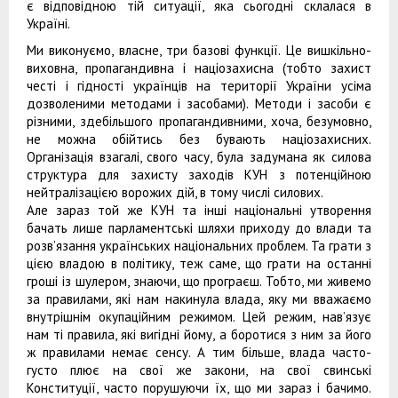
є відповідною тій ситуації, яка сьогодні склалася в
Україні.
Ми виконуємо, власне, три базові функції. Це вишкільно-
виховна, пропагандивна і націозахисна (тобто захист
честі і гідності українців на території України усіма
дозволеними методами і засобами). Методи і засоби є
різними, здебільшого пропагандивними, хоча, безумовно,
не можна обійтись без бувають націозахисних.
Організація взагалі, свого часу, була задумана як силова
структура для захисту заходів КУН з потенційною
нейтралізацією ворожих дій, в тому числі силових.
Але зараз той же КУН та інші національні утворення
бачать лише парламентські шляхи приходу до влади та
розв’язання українських національних проблем. Та грати з
цією владою в політику, теж саме, що грати на останні
гроші із шулером, знаючи, що програєш. Тобто, ми живемо
за правилами, які нам накинула влада, яку ми вважаємо
внутрішнім окупаційним режимом. Цей режим, нав’язує
нам ті правила, які вигідні йому, а боротися з ним за його
ж правилами немає сенсу. А тим більше, влада часто-
густо плює на свої же закони, на свої свинські
Конституції, часто порушуючи їх, що ми зараз і бачимо.