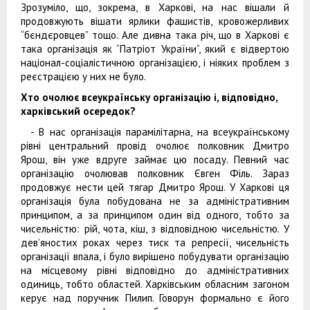
Зрозуміло, що, зокрема, в Харкові, на нас вішали й
продовжують вішати ярлики фашистів, кровожерливих
“бєндєровцев” тощо. Але дивна така річ, що в Харкові є
така організація як “Патріот України”, який є відвертою
націонал-соціалістичною організацією, і ніяких проблем з
реєстрацією у них не було.
Хто очолює всеукраїнську організацію і, відповідно,
харківський осередок?
- В нас організація парамілітарна, на всеукраїнському
рівні центральний провід очолює полковник Дмитро
Ярош, він уже вдруге займає цю посаду. Певний час
організацію очолював полковник Євген Філь. Зараз
продовжує нести цей тягар Дмитро Ярош. У Харкові ця
організація була побудована не за адміністративним
принципом, а за принципом один від одного, тобто за
чисельністю: рій, чота, кіш, з відповідною чисельністю. У
дев’яностих роках через тиск та репресії, чисельність
організації впала, і було вирішено побудувати організацію
на місцевому рівні відповідно до адміністративних
одиниць, тобто областей. Харківським обласним загоном
керує над поручник Пилип. Говорун формально є його