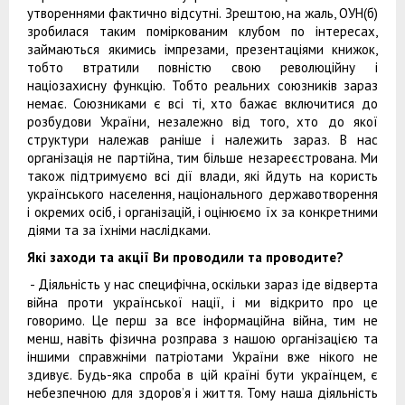
утвореннями фактично відсутні. Зрештою, на жаль, ОУН(б)
зробилася таким поміркованим клубом по інтересах,
займаються якимись імпрезами, презентаціями книжок,
тобто втратили повністю свою революційну і
націозахисну функцію. Тобто реальних союзників зараз
немає. Союзниками є всі ті, хто бажає включитися до
розбудови України, незалежно від того, хто до якої
структури належав раніше і належить зараз. В нас
організація не партійна, тим більше незареєстрована. Ми
також підтримуємо всі дії влади, які йдуть на користь
українського населення, національного державотворення
і окремих осіб, і організацій, і оцінюємо їх за конкретними
діями та за їхніми наслідками.
Які заходи та акції Ви проводили та проводите?
- Діяльність у нас специфічна, оскільки зараз іде відверта
війна проти української нації, і ми відкрито про це
говоримо. Це перш за все інформаційна війна, тим не
менш, навіть фізична розправа з нашою організацією та
іншими справжніми патріотами України вже нікого не
здивує. Будь-яка спроба в цій країні бути українцем, є
небезпечною для здоров’я і життя. Тому наша діяльність