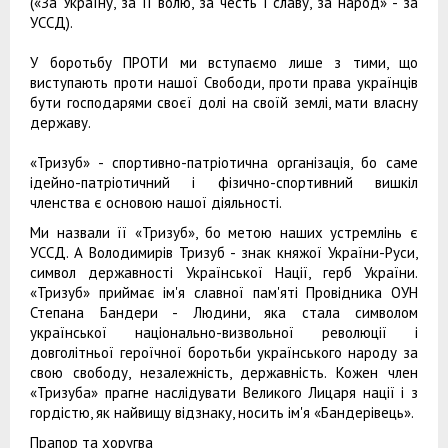
(«За Україну, за її волю, за честь і славу, за народ» - за
УССД).
У боротьбу ПРОТИ ми вступаємо лише з тими, що
виступають проти нашої Свободи, проти права українців
бути господарями своєї долі на своїй землі, мати власну
державу.
«Тризуб» - спортивно-патріотична організація, бо саме
ідейно-патріотичний і фізично-спортивний вишкіл
членства є основою нашої діяльності.
Ми назвали її «Тризуб», бо метою наших устремлінь є
УССД. А Володимирів Тризуб - знак княжої України-Руси,
символ державності Української Нації, герб України.
«Тризуб» приймає ім'я славної пам'яті Провідника ОУН
Степана Бандери - Людини, яка стала символом
української національно-визвольної революції і
довголітньої героїчної боротьби українського народу за
свою свободу, незалежність, державність. Кожен член
«Тризуба» прагне наслідувати Великого Лицаря нації і з
гордістю, як найвищу відзнаку, носить ім'я «Бандерівець».
Прапор та хоругва