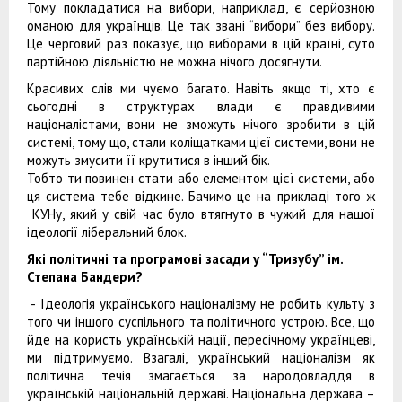
Тому покладатися на вибори, наприклад, є серйозною
оманою для українців. Це так звані “вибори” без вибору.
Це черговий раз показує, що виборами в цій країні, суто
партійною діяльністю не можна нічого досягнути.
Красивих слів ми чуємо багато. Навіть якщо ті, хто є
сьогодні в структурах влади є правдивими
націоналістами, вони не зможуть нічого зробити в цій
системі, тому що, стали коліщатками цієї системи, вони не
можуть змусити її крутитися в інший бік.
Тобто ти повинен стати або елементом цієї системи, або
ця система тебе відкине. Бачимо це на прикладі того ж
КУНу, який у свій час було втягнуто в чужий для нашої
ідеології ліберальний блок.
Які політичні та програмові засади у “Тризубу” ім.
Степана Бандери?
- Ідеологія українського націоналізму не робить культу з
того чи іншого суспільного та політичного устрою. Все, що
йде на користь українській нації, пересічному українцеві,
ми підтримуємо. Взагалі, український націоналізм як
політична течія змагається за народовладдя в
українській національній державі. Національна держава –