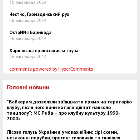
30 листопада 2014
Честно, Громадянський рух
26 листопада 2014
ОsтаNNя Барикада
26 листопада 2014
Харківська правозахисна група
26 листопада 2014
comments powered by HyperComments
Головні новини
"Байкерам дозволяли заїжджати прямо на територію
клубу, після чого вони катали дівчат навколо
танцполу": МС Риба – про клубну культуру 1990-
2000х
Лісова галузь України в умовах війни: сірі схеми,
незаконні порубки, пресинг силовиків та свавілля