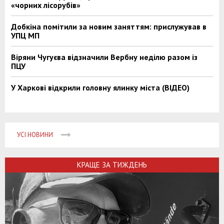
«чорних лісорубів»
Добкіна помітили за новим заняттям: прислужував в
УПЦ МП
Віряни Чугуєва відзначили Вербну неділю разом із
ПЦУ
У Харкові відкрили головну ялинку міста (ВІДЕО)
УСІ НОВИНИ
КРАЩЕ ЗА ТИЖДЕНЬ