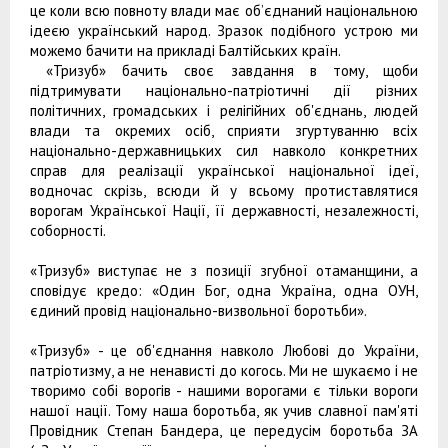
це коли всю повноту влади має об’єднаний національною
ідеєю український народ. Зразок подібного устрою ми
можемо бачити на прикладі Балтійських країн.
«Тризуб» бачить своє завдання в тому, щоби
підтримувати національно-патріотичні дії різних
політичних, громадських і релігійних об'єднань, людей
влади та окремих осіб, сприяти згуртуванню всіх
національно-державницьких сил навколо конкретних
справ для реалізації української національної ідеї,
водночас скрізь, всюди й у всьому протиставлятися
ворогам Української Нації, її державності, незалежності,
соборності.
«Тризуб» виступає не з позиції згубної отаманщини, а
сповідує кредо: «Один Бог, одна Україна, одна ОУН,
єдиний провід національно-визвольної боротьби».
«Тризуб» - це об'єднання навколо Любові до України,
патріотизму, а не ненависті до когось. Ми не шукаємо і не
творимо собі ворогів - нашими ворогами є тільки вороги
нашої нації. Тому наша боротьба, як учив славної пам'яті
Провідник Степан Бандера, це передусім боротьба ЗА