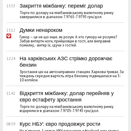
Закриття міжбанку: переміг долар
15:53
Торги по долару на міжбанківському валютному ринку
завершилися в діапазоні 7.9765-7.9795 грн/дол.
Думки ненароком
15:12
Гумор – це не що інше, як розум. А хто гумору не розуміє?
Забув витерти ноги, прийшовши в гості, але виправив
помилку, - витер їх, ідучи з гостей.
На харківських АЗС стрімко дорожчає
12:24
бензин
Зростання цін на автозаправних станціях Харкова триває. За
тиждень середня вартість літра бензину підвищилася на 5-
10 копійок.
Відкриття міжбанку: долар перейняв у
11:42
євро естафету зростання
Торги по долару на міжбанківському валютному ринку
відкрилися в діапазоні 7.9705-7.9745 грн/дол.
Курс НБУ: євро продовжує рости
08:59
На п'ятницю, 1 квітня, НБУ встановив офіційний курс гривні,