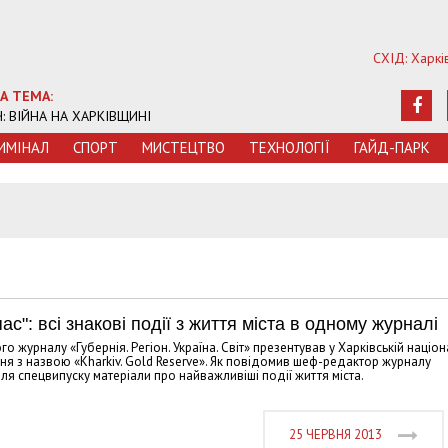
СХІД: Харкі
А ТЕМА:
Ч: ВІЙНА НА ХАРКІВЩИНІ
ИМIНАЛ
СПОРТ
МИСТЕЦТВО
ТЕХНОЛОГIЇ
ГАЙД-ПАРК
5
с": всі знакові події з життя міста в одному журналі
о журналу «Губернія. Регіон. Україна. Світ» презентував у Харківській націон
ння з назвою «Kharkiv. Gold Reserve». Як повідомив шеф-редактор журналу
ля спецвипуску матеріали про найважливіші події життя міста.
25 ЧЕРВНЯ 2013