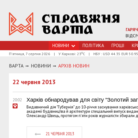
ГАРЯЧ
ВІДСІ
НОВИНИ
ПОЛІТИКА
ГРОШI
КР
о
П'ятниця, 7 серпня 2026
|
У Харкові: 23
С
|
НБУ : USD 44.35 EUR 50.9
ВАРТА
НОВИНИ
АРХIВ НОВИН
22 червня 2013
Харків обнародував для світу "Золотий запа
20:02
Видавничий дім "Губернія" до 10-річчя заснування харківськог
академії будівництва й архітектури спеціальний випуск вида
Олександр Швець, протягом п'яти років журналісти збирали д
21 ЧЕРВНЯ 2013