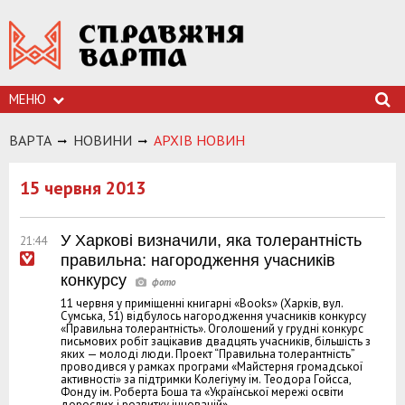
МЕНЮ
ВАРТА
НОВИНИ
АРХIВ НОВИН
15 червня 2013
У Харкові визначили, яка толерантність
21:44
правильна: нагородження учасників
конкурсу
11 червня у приміщенні книгарні «Books» (Харків, вул.
Сумська, 51) відбулось нагородження учасників конкурсу
«Правильна толерантність». Оголошений у грудні конкурс
письмових робіт зацікавив двадцять учасників, більшість з
яких — молоді люди. Проект “Правильна толерантність”
проводився у рамках програми «Майстерня громадської
активності» за підтримки Колегіуму ім. Теодора Гойсса,
Фонду ім. Роберта Боша та «Української мережі освіти
дорослих і розвитку інновацій».