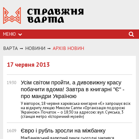
МЕНЮ
ВАРТА
НОВИНИ
АРХIВ НОВИН
17 червня 2013
Усім світом пройти, а дивовижну красу
19:30
побачити вдома! Завтра в книгарні "Є" -
про мандри Україною
У вівторок, 18 червня харківська книгарня «Є» запрошує всіх
на відкриту лекцію Миколи Саппи «Організація подорожі
Україною». Початок – о 18:30 за адресою: вул. Сумська, 3
(станція метро «Історичний музей»)
Євро і рубль зросли на міжбанку
16:09
Міжбанківський валютний ринок сьогодні закрився