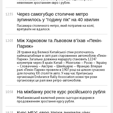
невеликим зростанням євро і рубля.
Через самогубцю столичне метро
12:35
зупинилось у "годину пік" на 40 хвилин
Пасажира столичного метро, який потрапив на колії,
врятувати не вдалося.
Між Харковом та Львовом в’їхав «Пекін-
12:03
Париж»
28 травня від Великої Китайської стіни розпочалось
наймасштабніше в світі ралі старовинних автомобілів «Пекін-
Париж». Загальна довжина маршруту становить 12247
кілометрів через 8 країн: Китай – Монголію – Росію – Україну
– Словаччину – Австрію – Швейцарію – Францію. Вперше
ралі «Пекін-Париж» провели в 1907 році на цілком сучасних
для початку ХХ століття авто. У наш час британська
організація Endurance Rally Association кожні три роки
організовує це ралі вже ретро-автомобілів.
На міжбанку росте курс російського рубля
10:58
Міжбанківський валютний ринок сьогодні відкрився
продовженням зростання курсу рубля.
Курс НБУ: євро трохи знизили ціну
18:23