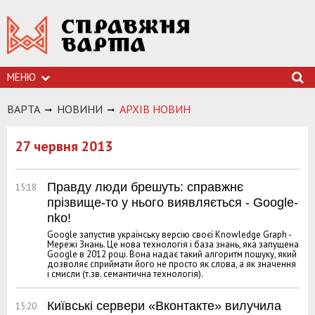
МЕНЮ
ВАРТА
НОВИНИ
АРХIВ НОВИН
27 червня 2013
Правду люди брешуть: справжнє
15:18
прізвище-то у нього виявляється - Google-
nko!
Google запустив українську версію своєї Knowledge Graph -
Мережі Знань. Це нова технологія і база знань, яка запущена
Google в 2012 році. Вона надає такий алгоритм пошуку, який
дозволяє сприймати його не просто як слова, а як значення
і смисли (т.зв. семантична технологія).
Київські сервери «Вконтакте» вилучила
15:20