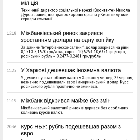
міліція
Технічний директор соціальної мережі «Вконтакте» Микола
Дуров заявив, що правоохоронні органи у Києві вилучили
сервери компанії.
Міжбанківський ринок закрився
15:18
зростанням долара на одну копійку
За даними "Інтербізнесконсалтинг", долар закрився на рівні
8,1510-8,1570 грн/дол., євро – 10,6253-10,6371 грн/євро,
російський рубль – 0,2477-0,2481 грн/рубль.
У Харкові дешевшає іноземна валюта
11:25
У деяких пунктах обміну валют у Харкові у четвер, 27 червня,
незначно подешевшали євро і американський долар. Курс
російського рубля практично не змінився.
Міжбанк відкрився майже без змін
11:19
Міжбанківський валютний ринок відкрився без особливих
коливань курсів валют.
Курс НБУ: рубль подешевшав разом з
20:36
євро