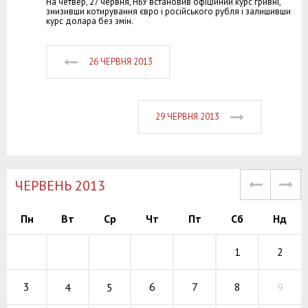
На четвер, 27 червня, НБУ встановив офіційний курс гривні,
знизивши котирування євро і російського рубля і залишивши
курс долара без змін.
26 ЧЕРВНЯ 2013
29 ЧЕРВНЯ 2013
ЧЕРВЕНЬ 2013
Пн
Вт
Ср
Чт
Пт
Сб
Нд
1
2
6
7
8
3
9
4
5