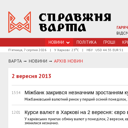
ГАРЯЧ
ВІДСІ
НОВИНИ
ПОЛІТИКА
ГРОШI
КР
о
П'ятниця, 7 серпня 2026
|
У Харкові: 23
С
|
НБУ : USD 44.35 EUR 51
ВАРТА
НОВИНИ
АРХIВ НОВИН
2 вересня 2013
Міжбанк закрився незначним зростанням к
15:54
Міжбанківський валютний ринок у перший осінній понеділок, 
Курси валют в Харкові на 2 вересня: євр
12:01
У харківських пунктах обміну валют у понеділок, 2 вересня,
змінилися незначно.