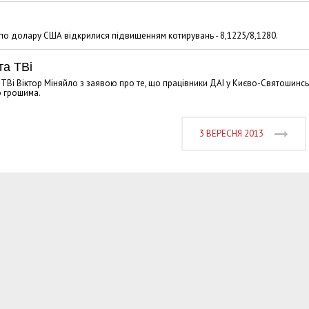
 по долару США відкрилися підвищенням котирувань - 8,1225/8,1280.
та ТВі
 ТВі Віктор Міняйло з заявою про те, що працівники ДАІ у Києво-Святошинс
о грошима.
3 ВЕРЕСНЯ 2013