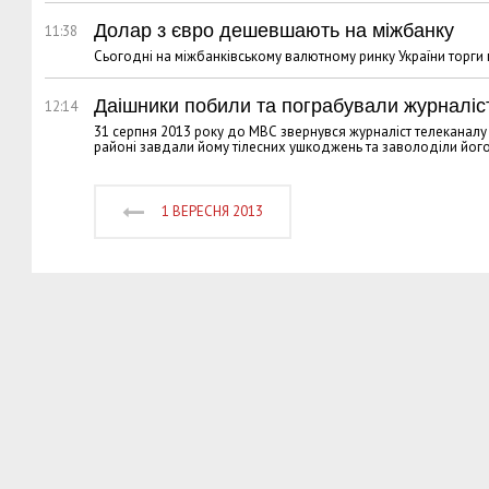
Долар з євро дешевшають на міжбанку
11:38
Сьогодні на міжбанківському валютному ринку України торги
Даішники побили та пограбували журналіс
12:14
31 серпня 2013 року до МВС звернувся журналіст телеканалу
районі завдали йому тілесних ушкоджень та заволоділи йог
1 ВЕРЕСНЯ 2013