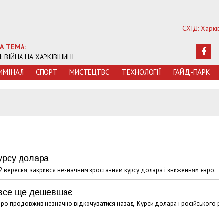
СХІД: Харкі
А ТЕМА:
Ч: ВІЙНА НА ХАРКІВЩИНІ
ИМIНАЛ
СПОРТ
МИСТЕЦТВО
ТЕХНОЛОГIЇ
ГАЙД-ПАРК
урсу долара
2 вересня, закрився незначним зростанням курсу долара і зниженням євро.
о все ще дешевшає
 євро продовжив незначно відкочуватися назад. Курси долара і російського