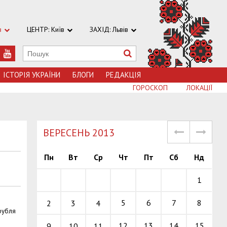
в
ЦЕНТР: Київ
ЗАХІД: Львів
ІСТОРІЯ УКРАЇНИ
БЛОГИ
РЕДАКЦІЯ
ГОРОСКОП
ЛОКАЦІЇ
ВЕРЕСЕНЬ 2013
Пн
Вт
Ср
Чт
Пт
Сб
Нд
1
5
6
7
8
2
3
4
 рубля
12
13
14
15
9
10
11