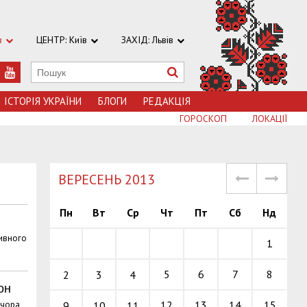
в
ЦЕНТР: Київ
ЗАХІД: Львів
ІСТОРІЯ УКРАЇНИ
БЛОГИ
РЕДАКЦІЯ
ГОРОСКОП
ЛОКАЦІЇ
ВЕРЕСЕНЬ 2013
Пн
Вт
Ср
Чт
Пт
Сб
Нд
тивного
1
5
6
7
8
2
3
4
он
12
13
14
15
9
10
11
ечора