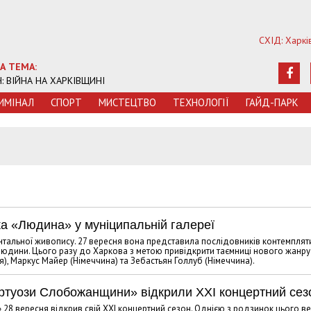
СХІД: Харкі
А ТЕМА:
Ч: ВІЙНА НА ХАРКІВЩИНІ
ИМIНАЛ
СПОРТ
МИСТЕЦТВО
ТЕХНОЛОГIЇ
ГАЙД-ПАРК
5
ка «Людина» у муніципальній галереї
нтальної живопису. 27 вересня вона представила послідовників контемпля
 людини. Цього разу до Харкова з метою привідкрити таємниці нового жанру
я), Маркус Майер (Німеччина) та Зебастьян Голлуб (Німеччина).
Віртуози Слобожанщини» відкрили XXI концертний сез
8 вересня відкрив свій XXI концертний сезон. Однією з родзинок цього в