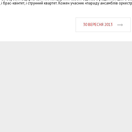
 і брас-квінтет, і струнний квартет. Кожен учасник «параду ансамблів оркестр
30 ВЕРЕСНЯ 2013