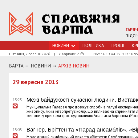
ГАРЯЧ
ВІДСІ
НОВИНИ
ПОЛІТИКА
ГРОШI
КР
о
П'ятниця, 7 серпня 2026
|
У Харкові: 23
С
|
НБУ : USD 44.35 EUR 50.9
ВАРТА
НОВИНИ
АРХIВ НОВИН
29 вересня 2013
Межі байдужості сучасної людини. Вистав
15:25
Муніципальна Галерея продовжує спроби в галузі експериме
живопису, який інтерпретує колір, що впливає на сприйняття
живопису приїхали троє художників: Анастасія Бороніна (Росі
Вагнер, Бріттен та «Парад ансамблів». «
15:05
Молодіжний симфонічний оркестр «Віртуози Слобожанщини» 2