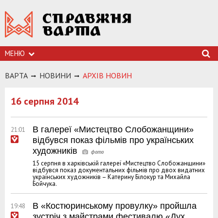
МЕНЮ
ВАРТА
НОВИНИ
АРХIВ НОВИН
16 серпня 2014
В галереї «Мистецтво Слобожанщини»
21:01
відбувся показ фільмів про українських
художників
15 серпня в харківській галереї «Мистецтво Слобожанщини»
відбувся показ документальних фільмів про двох видатних
українських художників – Катерину Білокур та Михайла
Бойчука.
В «Костюринському провулку» пройшла
19:48
зустріч з майстрами фестивалю «Дух