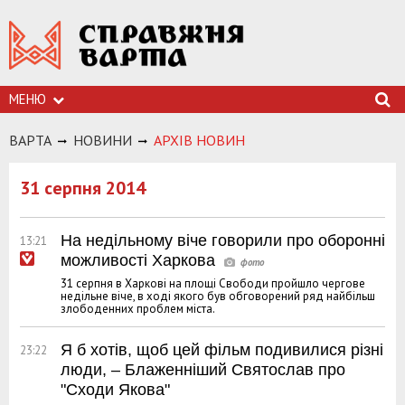
МЕНЮ
ВАРТА
НОВИНИ
АРХIВ НОВИН
31 серпня 2014
На недільному віче говорили про оборонні
13:21
можливості Харкова
31 серпня в Харкові на площі Свободи пройшло чергове
недільне віче, в ході якого був обговорений ряд найбільш
злободенних проблем міста.
Я б хотів, щоб цей фільм подивилися різні
23:22
люди, – Блаженніший Святослав про
"Сходи Якова"