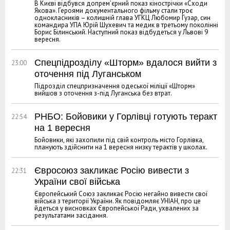
В Києві відбувся допрем’єрний показ кінострічки «Сходи
Якова». Героями документального фільму стали троє
однокласників – колишній глава УГКЦ Любомир Гузар, син
командира УПА Юрій Шухевич та медик в третьому поколінні
Борис Білинський. Наступний показ відбудеться у Львові 9
вересня.
Спецпідрозділу «Шторм» вдалося вийти з
23:00
оточення під Луганськом
Підрозділ спецпризначення одеської міліції «Шторм»
вийшов з оточення з-під Луганська без втрат.
РНБО: Бойовики у Горлівці готують теракт
22:54
на 1 вересня
Бойовики, які захопили під свій контроль місто Горлівка,
планують здійснити на 1 вересня низку терактів у школах.
Євросоюз закликає Росію вивести з
22:31
України свої війська
Європейський Союз закликає Росію негайно вивести свої
війська з території України. Як повідомляє УНІАН, про це
йдеться у висновках Європейської Ради, ухвалених за
результатами засідання.