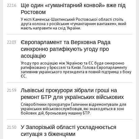
Ще один «гуманітарний конвой» вже під
22:16
Ростовом
У місті Каменськ-Шахтинський Ростовської області стоїть
друга колона з російським «гуманітарним вантажем», який
мають направити на схід України.
Європарламент та Верховна Рада
22:03
синхронно ратифікують угоду про
асоціацію
Угоду про асоціацію між Україною та ЄС буде синхронно
ратифіковано у Брюсселі та Києві. Голова Європарламенту
запевнив українського президента в повній підтримці з боку
ЄС.
Львівські прокурори зібрали гроші на
21:59
ремонт БТР для українських військових
Співробітники прокуратури Галичини відремонтували для
українських військовослужбовців, які знаходяться в зоні
бойових дій, броньовану машину БТР.
У Запорізькій області ускладнюється
21:50
ситуація з біженцями