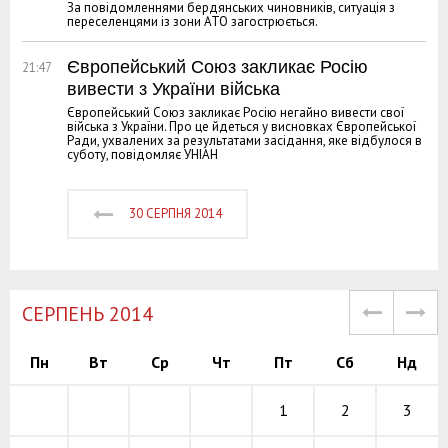
За повідомленнями бердянських чиновників, ситуація з
переселенцями із зони АТО загострюється.
Європейський Союз закликає Росію
21:47
вивести з України війська
Європейський Союз закликає Росію негайно вивести свої
війська з України. Про це йдеться у висновках Європейської
Ради, ухвалених за результатами засідання, яке відбулося в
суботу, повідомляє УНІАН
30 СЕРПНЯ 2014
СЕРПЕНЬ 2014
Пн
Вт
Ср
Чт
Пт
Сб
Нд
1
2
3