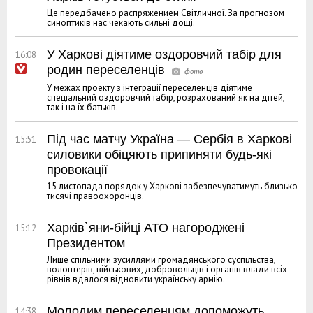
Це передбачено распряжением Світличної. За прогнозом
синоптиків нас чекають сильні дощі.
У Харкові діятиме оздоровчий табір для
16:08
родин переселенців
У межах проекту з інтеграції переселенців діятиме
спеціальний оздоровчий табір, розрахований як на дітей,
так і на їх батьків.
Під час матчу Україна — Сербія в Харкові
15:51
силовики обіцяють припиняти будь-які
провокації
15 листопада порядок у Харкові забезпечуватимуть близько
тисячі правоохоронців.
Харків`яни-бійці АТО нагороджені
15:12
Президентом
Лише спільними зусиллями громадянського суспільства,
волонтерів, військових, добровольців і органів влади всіх
рівнів вдалося відновити українську армію.
Молодим переселенцям допоможуть
14:38