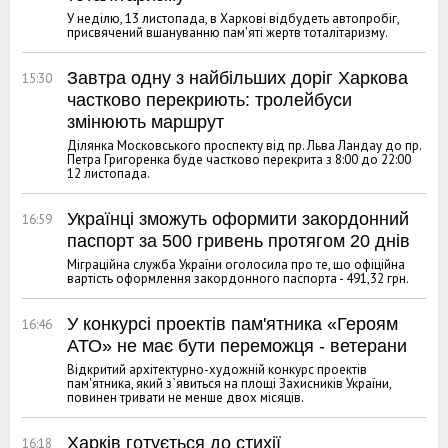
У неділю, 13 листопада, в Харкові відбудеть автопробіг,
присвячений вшануванню пам'яті жертв тоталітаризму.
Завтра одну з найбільших доріг Харкова
15:30
частково перекриють: тролейбуси
змінюють маршрут
Ділянка Московського проспекту від пр. Льва Ландау до пр.
Петра Григоренка буде частково перекрита з 8:00 до 22:00
12 листопада.
Українці зможуть оформити закордонний
16:59
паспорт за 500 гривень протягом 20 днів
Міграційна служба України оголосила про те, що офіційна
вартість оформлення закордонного паспорта - 491,32 грн.
У конкурсі проектів пам'ятника «Героям
16:46
АТО» не має бути переможця - ветерани
Відкритий архітектурно-художній конкурс проектів
пам'ятника, який з`явиться на площі Захисників України,
повинен тривати не менше двох місяців.
Харків готується до стихії
16:18