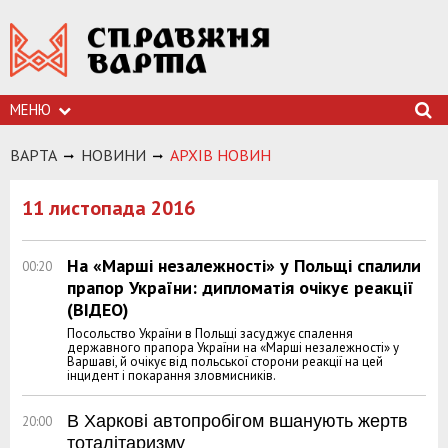
МЕНЮ
ВАРТА
НОВИНИ
АРХIВ НОВИН
11 листопада 2016
На «Марші незалежності» у Польщі спалили
00:20
прапор України: дипломатія очікує реакції
(ВІДЕО)
Посольство України в Польщі засуджує спалення
державного прапора України на «Марші незалежності» у
Варшаві, й очікує від польської сторони реакції на цей
інцидент і покарання зловмисників.
В Харкові автопробігом вшанують жертв
20:00
тоталітаризму