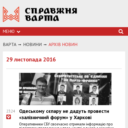
МЕНЮ
ВАРТА
НОВИНИ
АРХIВ НОВИН
29 листопада 2016
Одеському сєпару не дадуть провести
23:24
«залізничний форум» у Харкові
Оперативники СБУ своєчасно отримали інформацію про