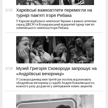
Харківські важкоатлети перемогли на
17:25
турнірі пам’яті Ігоря Рибака
У Харкові відбулися чемпіонат України з важкої атлетики
серед ШВСМ та Всеукраїнський відкритий турнір пам'яті
олімпійського чемпіона Ігоря Рибака.
Музей Григорія Сковороди запрошує на
17:20
«Андріївські вечорниці»
У Сковородинівці вже третій рік поспіль відзначають
«Андріївські вечорниці у садибі Андрія Ковалівського»,
кожного разу додаючи у святкування нових акцентів.