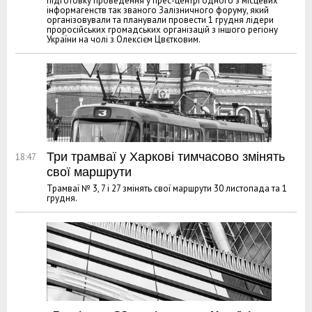
підготовку проведення у прес-центрі одного з місцевих
інформагенств так званого Залізничного форуму, який
організовували та планували провести 1 грудня лідери
проросійських громадських організацій з іншого регіону
України на чолі з Олексієм Цвєтковим.
Три трамваї у Харкові тимчасово змінять
18:47
свої маршрути
Трамваї № 3, 7 і 27 змінять свої маршрути 30 листопада та 1
грудня.