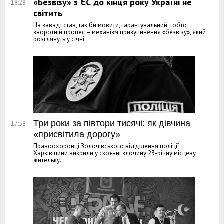
«Безвізу» з ЄС до кінця року Україні не
18:28
світить
На заваді став, так би мовити, гарантувальний, тобто
зворотній процес – механізм призупинення «безвізу», який
розглянуть у січні.
Три роки за півтори тисячі: як дівчина
17:58
«присвітила дорогу»
Правоохоронці Золочівського відділення поліції
Харківщини викрили у скоєнні злочину 23-річну місцеву
жительку.