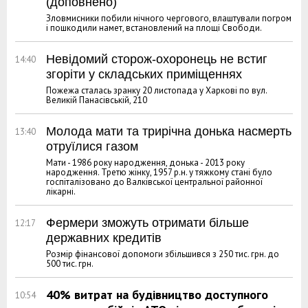
(доповнено)
Зловмисники побили нічного чергового, влаштували погром
і пошкодили намет, встановлений на площі Свободи.
Невідомий сторож-охоронець не встиг
14:40
згоріти у складських приміщеннях
Пожежа сталась зранку 20 листопада у Харкові по вул.
Великій Панасівській, 210
Молода мати та трирічна донька насмерть
13:40
отруїлися газом
Мати - 1986 року народження, донька - 2013 року
народження. Третю жінку, 1957 р.н. у тяжкому стані було
госпіталізовано до Валківської центральної районної
лікарні.
Фермери зможуть отримати більше
12:17
державних кредитів
Розмір фінансової допомоги збільшився з 250 тис. грн. до
500 тис. грн.
40% витрат на будівництво доступного
10:54