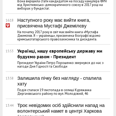
Вона вирішила стати кандидатом на посаду канцлера ФРН
від Християнсько-демократичного союзу в 2017 році на
виборах у бундестаг.
Наступного року має вийти книга,
16:18
присвячена Мустафі Джемілєву
На початку 2017 року в світ має вийти книга «Мустафа
Джемілєв. Я – українець», присвячена біографії відомо
кримськотатарського правозахисника та дисидента.
Українці, нашу європейську державу ми
15:53
будуємо разом - Президент
Президент України Петро Порошенко звернувся до нас з
нагоди Дня Гідності та Свободи
Залишила пічку без нагляду - спалила
13:58
хату
Подія сталася 19 листопада в селищі Куряжанка
Дергачівського району по вул. Молодіжній, 46
Троє невідомих осіб здійснили напад на
13:44
волонтерський намет в центрі Харкова