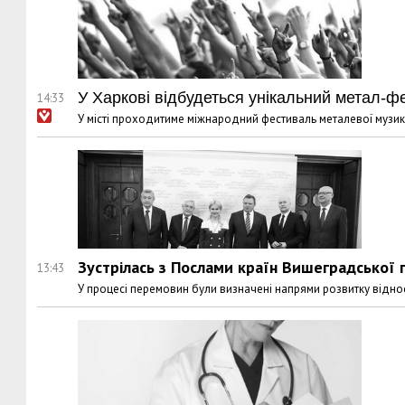
У Харкові відбудеться унікальний метал-ф
14:33
У місті проходитиме міжнародний фестиваль металевої музик
Зустрілась з Послами країн Вишеградської 
13:43
У процесі перемовин були визначені напрями розвитку віднос