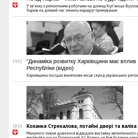
У зв'язку з ремонтними роботами на ділянці Куп'янськ-Вузло
Харків на деякий час змінить маршрут прямування.
"Динаміка розвитку Харківщини має вплив на
19:32
Республіки (вiдео)
Харківщина посідає виняткове місце серед українських регіоні
Коханка Стрекалова, потайні двері та валіза
18:10
Минулого тижня довелося відвідати виставку автентичного у
мистецтва, що на Пушкінський, 62. Колись це був Будинок на