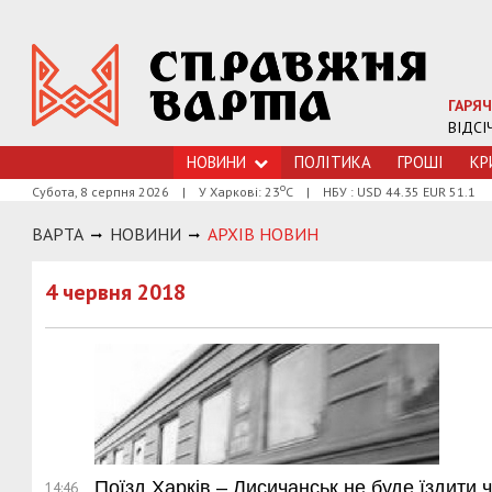
ГАРЯЧ
ВІДСІ
НОВИНИ
ПОЛІТИКА
ГРОШI
КР
о
Субота, 8 серпня 2026
|
У Харкові: 23
С
|
НБУ : USD 44.35 EUR 51.1
ВАРТА
НОВИНИ
АРХIВ НОВИН
4 червня 2018
Поїзд Харків – Лисичанськ не буде їздити 
14:46