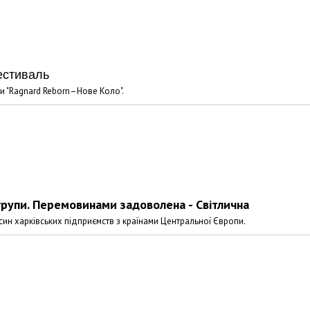
естиваль
и "Ragnard Reborn–Нове Коло".
групи. Перемовинами задоволена - Світлична
ин харківських підприємств з країнами Центральної Європи.