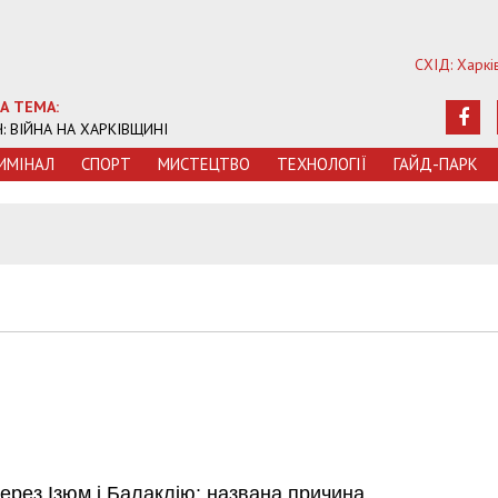
СХІД: Харкі
А ТЕМА:
Ч: ВІЙНА НА ХАРКІВЩИНІ
ИМIНАЛ
СПОРТ
МИСТЕЦТВО
ТЕХНОЛОГIЇ
ГАЙД-ПАРК
через Ізюм і Балаклію: названа причина