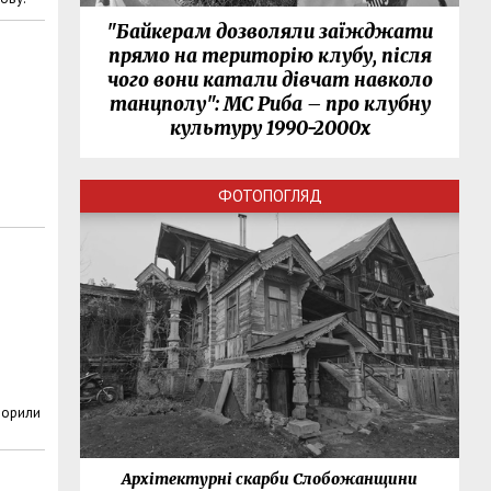
"Байкерам дозволяли заїжджати
прямо на територію клубу, після
чого вони катали дівчат навколо
танцполу": МС Риба – про клубну
культуру 1990-2000х
ФОТОПОГЛЯД
оворили
нки
Архітектурні скарби Слобожанщини