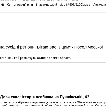
вий – Святогірський в липні пасажирський поїзд №609/610 Харків – Лисичан
 сусідні регіони. Вітаю вас із цим" - Посол Чеської
в: динаміка її розвитку виходить за рамки області.
 Довженка: історія особняка на Пушкінській, 62
країнського вбрання «Родзинки українського стилю» в Обласному центрі кул
родної творчості, а до революції цей особняк належав купцю Василю Стрекал