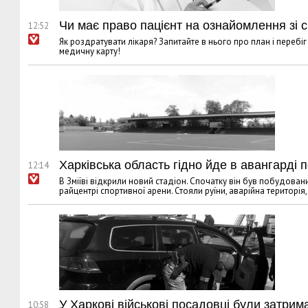
Чи має право пацієнт на ознайомлення зі
12:52
Як роздратувати лікаря? Запитайте в нього про план і переб
медичну карту!
Харківська область гідно йде в авангарді по
12:14
В Зміїві відкрили новий стадіон. Спочатку він був побудовани
райцентрі спортивної арени. Стояли руїни, аварійна територія
У Харкові військові посадовці були затрим
10:58