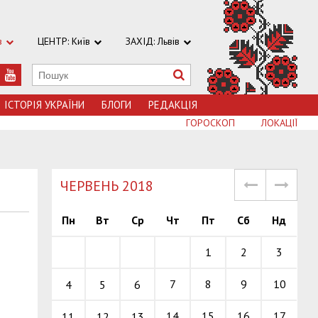
в
ЦЕНТР: Київ
ЗАХІД: Львів
ІСТОРІЯ УКРАЇНИ
БЛОГИ
РЕДАКЦІЯ
ГОРОСКОП
ЛОКАЦІЇ
ЧЕРВЕНЬ 2018
Пн
Вт
Ср
Чт
Пт
Сб
Нд
1
2
3
7
8
9
10
4
5
6
14
15
16
17
11
12
13