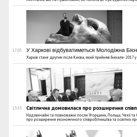
У Харкові відбуватиметься Молодіжна Бієн
17:05
Харків стане другим після Києва, який прийняв Бієнале-2017 
Світлична домовилася про розширення спів
15:55
Надзвичайні та повноважні посли Угорщини, Польщі, Чехії та
про розширення економічного співробітництва та освітніх пр