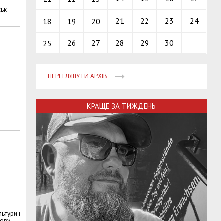
ськ –
21
22
23
24
18
19
20
26
27
28
29
30
25
ПЕРЕГЛЯНУТИ АРХІВ
КРАЩЕ ЗА ТИЖДЕНЬ
ьтури і
ову.