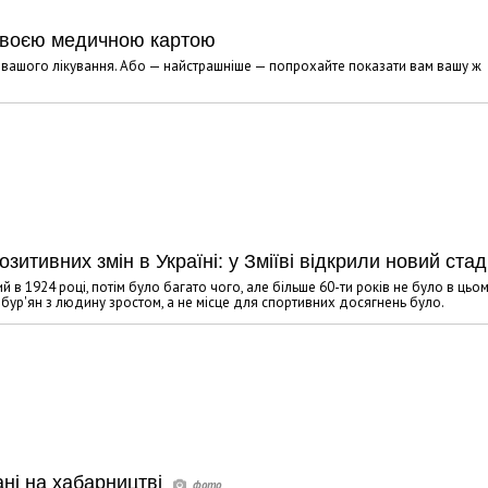
 своєю медичною картою
іг вашого лікування. Або — найстрашніше — попрохайте показати вам вашу ж
зитивних змін в Україні: у Зміїві відкрили новий стад
й в 1924 році, потім було багато чого, але більше 60-ти років не було в цьо
, бур'ян з людину зростом, а не місце для спортивних досягнень було.
ані на хабарництві