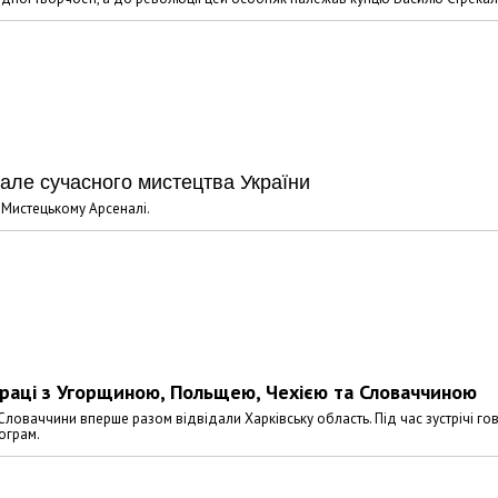
але сучасного мистецтва України
у Мистецькому Арсеналі.
праці з Угорщиною, Польщею, Чехією та Словаччиною
 Словаччини вперше разом відвідали Харківську область. Під час зустрічі г
ограм.
Харковом ширяться добрі вчи