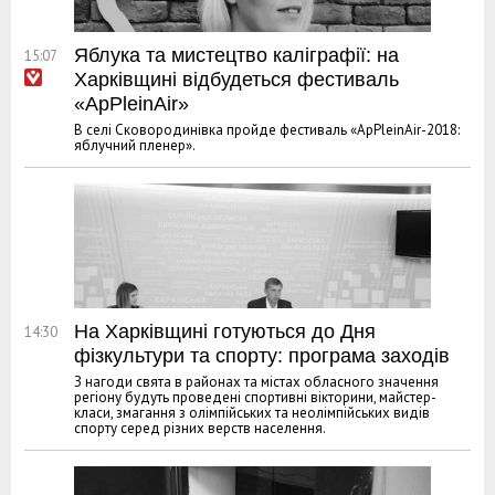
Яблука та мистецтво каліграфії: на
15:07
Харківщині відбудеться фестиваль
«ApPleinAir»
В селі Сковородинівка пройде фестиваль «ApPleinAir-2018:
яблучний пленер».
На Харківщині готуються до Дня
14:30
фізкультури та спорту: програма заходів
З нагоди свята в районах та містах обласного значення
регіону будуть проведені спортивні вікторини, майстер-
класи, змагання з олімпійських та неолімпійських видів
спорту серед різних верств населення.