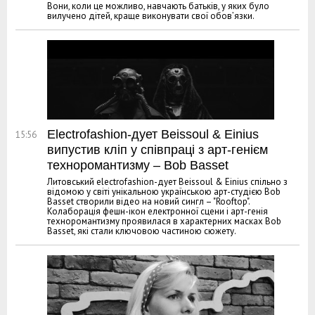
Вони, коли це можливо, навчають батьків, у яких було
вилучено дітей, краще виконувати свої обов’язки.
Electrofashion-дует Beissoul & Einius
15:56
випустив кліп у співпраці з арт-генієм
техноромантизму – Bob Basset
Литовський electrofashion-дует Beissoul & Einius спільно з
відомою у світі унікальною українською арт-студією Bob
Basset створили відео на новий сингл – "Rooftop".
Колаборація фешн-ікон електронної сцени і арт-генія
техноромантизму проявилася в характерних масках Bob
Basset, які стали ключовою частиною сюжету.