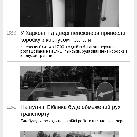
У Харкові під двері пенсіонера принесли
13:36
коробку з корпусом гранати
4 вересня близько 17.00 в одній із багатоповерхівок,
розташованій на вулиці Ільїнській, була знайдена коробка з
корпусом гранати.
На вулиці Біблика буде обмежений рух
11:41
транспорту
Там будуть проходити аварійні роботи в тепловій камері