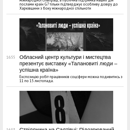
міжнародної співпраці, а публічна підтримка наших дій
послами країн G7 тільки підтверджує особливу довіру до
Харківщини з боку міжнародної спільноти
Обласний центр культури і мистецтва
16:55
презентує виставку «Талановиті люди –
успішна країна»
Експозицію робіт працівників соцсфери можна подивитись з
11 по 15 листопада.
Стрілянина на Салтівці: Підозрюваний
16:53