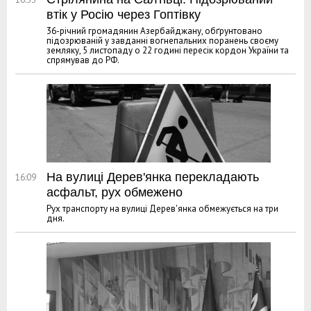
втік у Росію через Гоптівку
36-річний громадянин Азербайджану, обґрунтовано
підозрюваній у завданні вогнепальних поранень своєму
земляку, 5 листопаду о 22 годині пересік кордон України та
спрямував до РФ.
На вулиці Дерев'янка перекладають
16:09
асфальт, рух обмежено
Рух транспорту на вулиці Дерев'янка обмежується на три
дня.