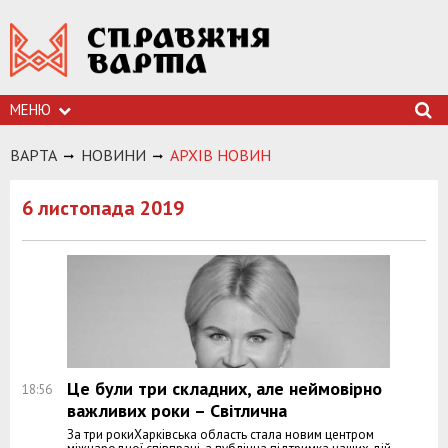
МЕНЮ
ВАРТА
НОВИНИ
АРХIВ НОВИН
6 листопада 2019
Це були три складних, але неймовірно
18:56
важливих роки – Світлична
За три рокиХарківська область стала новим центром